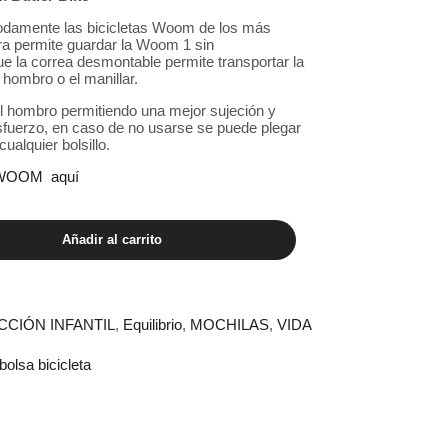
odamente las bicicletas Woom de los más
ra permite guardar la Woom 1 sin
e la correa desmontable permite transportar la
ombro o el manillar.
l hombro permitiendo una mejor sujeción y
sfuerzo, en caso de no usarse se puede plegar
ualquier bolsillo.
 WOOM aquí
Añadir al carrito
CCIÓN INFANTIL
,
Equilibrio
,
MOCHILAS
,
VIDA
bolsa bicicleta