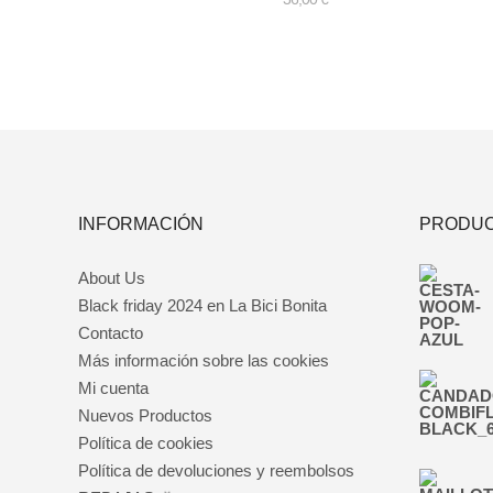
Este
producto
tiene
múltiples
variantes.
Las
opciones
se
pueden
INFORMACIÓN
PRODUC
elegir
en
la
About Us
página
de
Black friday 2024 en La Bici Bonita
producto
Contacto
Más información sobre las cookies
Mi cuenta
Nuevos Productos
Política de cookies
Política de devoluciones y reembolsos