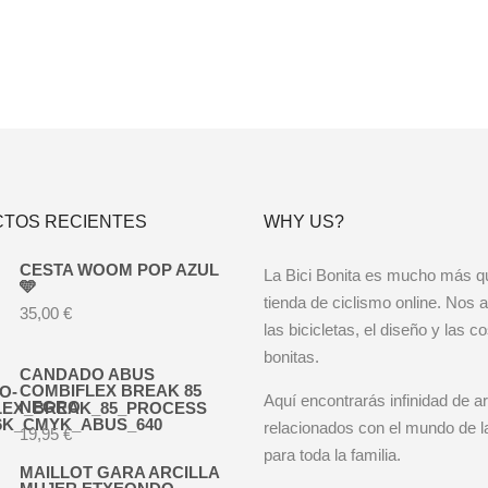
precios:
desde
Este
200,00 €
producto
hasta
tiene
225,00 €
múltiples
variantes.
Las
opciones
se
pueden
elegir
en
TOS RECIENTES
WHY US?
la
página
CESTA WOOM POP AZUL
de
La Bici Bonita es mucho más q
🩵
producto
tienda de ciclismo online. Nos 
35,00
€
las bicicletas, el diseño y las c
bonitas.
CANDADO ABUS
COMBIFLEX BREAK 85
Aquí encontrarás infinidad de ar
NEGRO
relacionados con el mundo de la
19,95
€
para toda la familia.
MAILLOT GARA ARCILLA