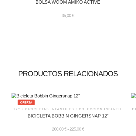
BOLSA WOOM AMIKO ACTIVE
35,00
€
PRODUCTOS RELACIONADOS
OFERTA
12''
/
BICICLETAS INFANTILES
/
COLECCIÓN INFANTIL
C
BICICLETA BOBBIN GINGERSNAP 12″
Rango
200,00
€
-
225,00
€
de