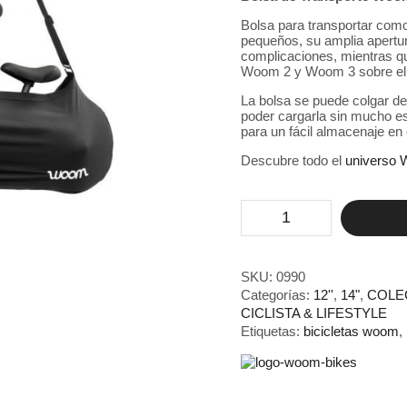
Bolsa para transportar com
pequeños, su amplia apertu
complicaciones, mientras qu
Woom 2 y Woom 3 sobre el h
La bolsa se puede colgar de
poder cargarla sin mucho e
para un fácil almacenaje en c
Descubre todo el
universo
Bolsa
de
Transporte
Woom
Butler
SKU:
0990
Bike
Categorías:
12''
,
14"
,
COLE
cantidad
CICLISTA & LIFESTYLE
Etiquetas:
bicicletas woom
,