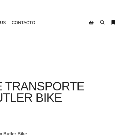
 US
CONTACTO
Buscar
Más infor
Barra lateral de la tien
E TRANSPORTE
TLER BIKE
 Butler Bike