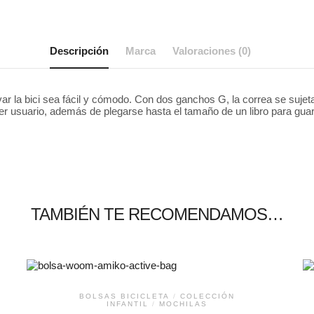
Descripción
Marca
Valoraciones (0)
r la bici sea fácil y cómodo. Con dos ganchos G, la correa se sujeta rá
ier usuario, además de plegarse hasta el tamaño de un libro para guard
TAMBIÉN TE RECOMENDAMOS…
BOLSAS BICICLETA
/
COLECCIÓN
INFANTIL
/
MOCHILAS