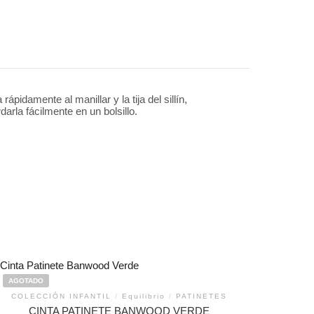
pidamente al manillar y la tija del sillín,
arla fácilmente en un bolsillo.
AGOTADO
COLECCIÓN INFANTIL
/
Equilibrio
/
PATINETES
CINTA PATINETE BANWOOD VERDE