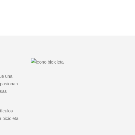
ue una
apasionan
osas
tículos
 bicicleta,