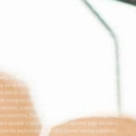
 lo componemos el equipo de Las Bicis Naranjas.
letas, apasionados de nuestros proyectos y nuestra
vocación.
te de esa pasión y esa inquietud. Después de mucho
 al final decidimos crear una tienda online propia y
espacio totalmente dedicado a ello.
 ser un símbolo de nuestras bicicletas de alquiler y
 queremos respetar esa personalidad. Ir más allá de los
límites. Crecer. Crear.
da, LA BICI BONITA. Siguiendo nuestro estilo, nuestra
 en el trato personal y cercano. Es lo que más nos
í detrás de la pantalla tengáis la mejor experiencia
o de comprar, también hay mucho espacio dedicado a
imientos, curiosidades, cosas que nos gustan... Y que
n nosotros. Todos los textos de marcas, categorías,
ara ayudar o contar algo, para aportar algo de valor,
uscando exclusivamente SEO (poner ciertas palabras