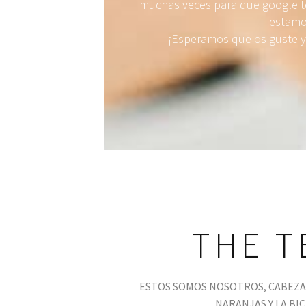
muchas veces para que google te
estamo
¡Esperamos que os guste y 
THE T
ESTOS SOMOS NOSOTROS, CABEZA 
NARANJAS Y LA BIC