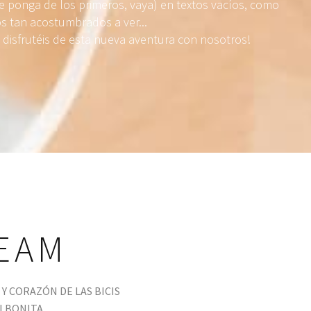
 ponga de los primeros, vaya) en textos vacíos, como
s tan acostumbrados a ver...
disfrutéis de esta nueva aventura con nosotros!
EAM
Y CORAZÓN DE LAS BICIS
I BONITA