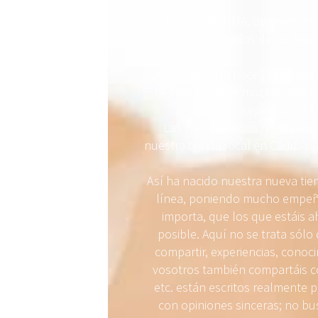
LA BICI BONITA, de momento,
Unos enamorados de las bicic
LA BICI BONITA nace precisamen
tiempo dándole muchas vueltas,
separada. Un 
Las Bicis Naranjas no deja de
nuestra tienda local en Cádiz. Y
Así ha nacido nuestra nueva tien
línea, poniendo mucho empeño
importa, que los que estáis ah
posible. Aquí no se trata sól
compartir, experiencias, conoc
vosotros también compartáis co
etc. están escritos realmente p
con opiniones sinceras; no b