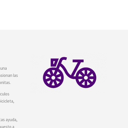
 una
asionan las
onitas.
ículos
icicleta,
tas ayuda,
puesto a