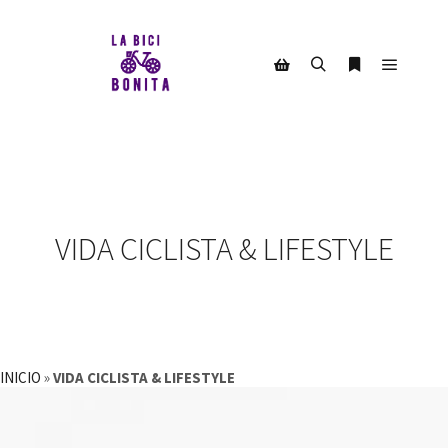
Menú pr
Buscar
Más informac
Barra lateral de la tienda
VIDA CICLISTA & LIFESTYLE
INICIO
»
VIDA CICLISTA & LIFESTYLE