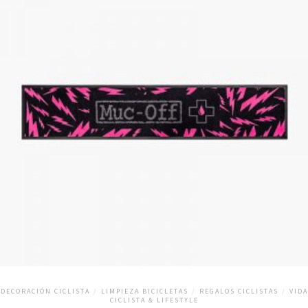
DECORACIÓN CICLISTA
/
LIMPIEZA BICICLETAS
/
REGALOS CICLISTAS
/
VIDA
CICLISTA & LIFESTYLE