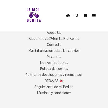
INFORMACIÓN
Menú pr
Buscar
Más informac
Barra lateral de la tienda
About Us
Black friday 2024 en La Bici Bonita
Contacto
Más información sobre las cookies
Mi cuenta
Nuevos Productos
Política de cookies
Política de devoluciones y reembolsos
REBAJAS
Seguimiento de mi Pedido
Términos y condiciones