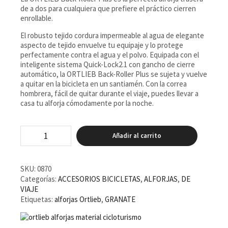
de a dos para cualquiera que prefiere el práctico cierren
enrollable.
El robusto tejido cordura impermeable al agua de elegante
aspecto de tejido envuelve tu equipaje y lo protege
perfectamente contra el agua y el polvo. Equipada con el
inteligente sistema Quick-Lock2.1 con gancho de cierre
automático, la ORTLIEB Back-Roller Plus se sujeta y vuelve
a quitar en la bicicleta en un santiamén. Con la correa
hombrera, fácil de quitar durante el viaje, puedes llevar a
casa tu alforja cómodamente por la noche.
Alforjas
Añadir al carrito
Ortlieb
BackRoller
Plus
Granate
SKU:
0870
(2
Categorías:
ACCESORIOS BICICLETAS
,
ALFORJAS
,
DE
unidades)
VIAJE
cantidad
Etiquetas:
alforjas Ortlieb
,
GRANATE