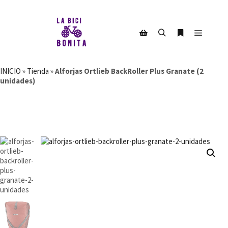
Menú pr
Buscar
Más informac
Barra lateral de la tienda
INICIO
»
Tienda
»
Alforjas Ortlieb BackRoller Plus Granate (2
unidades)