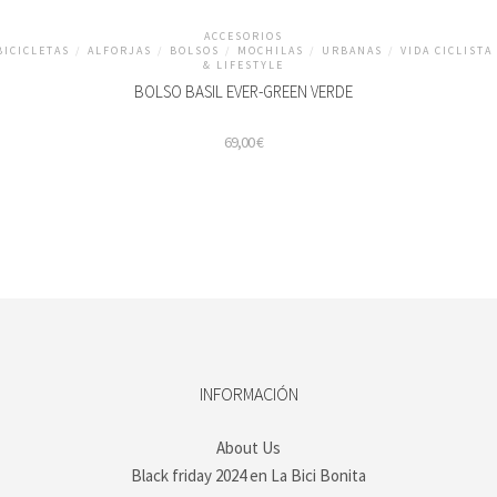
ACCESORIOS
BICICLETAS
/
ALFORJAS
/
BOLSOS
/
MOCHILAS
/
URBANAS
/
VIDA CICLISTA
& LIFESTYLE
BOLSO BASIL EVER-GREEN VERDE
69,00
€
INFORMACIÓN
About Us
Black friday 2024 en La Bici Bonita