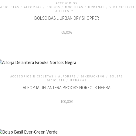
ACCESORIOS
BICICLETAS
/
ALFORJAS
/
BOLSOS
/
MOCHILAS
/
URBANAS
/
VIDA CICLISTA
& LIFESTYLE
BOLSO BASIL URBAN DRY SHOPPER
69,00
€
ACCESORIOS BICICLETAS
/
ALFORJAS
/
BIKEPACKING
/
BOLSAS
BICICLETA
/
URBANAS
ALFORJA DELANTERA BROOKS NORFOLK NEGRA
100,00
€