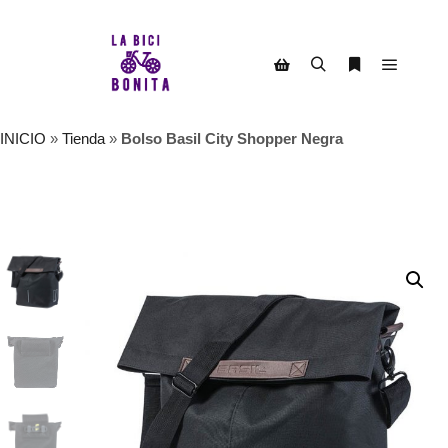
Menú pr
Buscar
Más informac
Barra lateral de la tienda
INICIO
»
Tienda
»
Bolso Basil City Shopper Negra