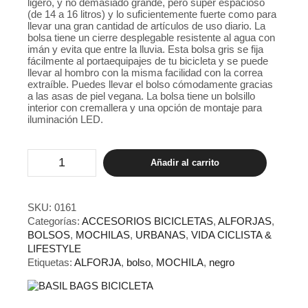
ligero, y no demasiado grande, pero súper espacioso
(de 14 a 16 litros) y lo suficientemente fuerte como para
llevar una gran cantidad de artículos de uso diario. La
bolsa tiene un cierre desplegable resistente al agua con
imán y evita que entre la lluvia. Esta bolsa gris se fija
fácilmente al portaequipajes de tu bicicleta y se puede
llevar al hombro con la misma facilidad con la correa
extraíble. Puedes llevar el bolso cómodamente gracias
a las asas de piel vegana. La bolsa tiene un bolsillo
interior con cremallera y una opción de montaje para
iluminación LED.
Bolso
Añadir al carrito
Basil
City
Shopper
Negra
SKU:
0161
cantidad
Categorías:
ACCESORIOS BICICLETAS
,
ALFORJAS
,
BOLSOS
,
MOCHILAS
,
URBANAS
,
VIDA CICLISTA &
LIFESTYLE
Etiquetas:
ALFORJA
,
bolso
,
MOCHILA
,
negro