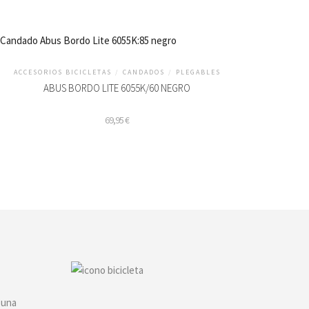
ACCESORIOS BICICLETAS
/
CANDADOS
/
PLEGABLES
ABUS BORDO LITE 6055K/60 NEGRO
69,95
€
 una