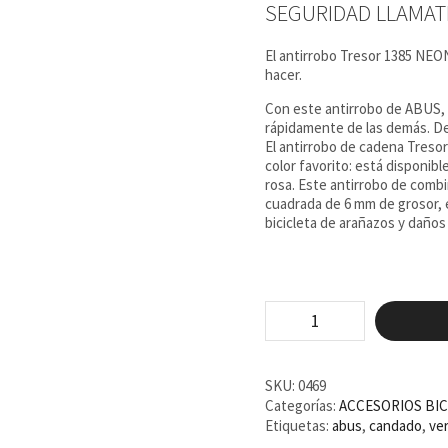
SEGURIDAD LLAMATI
era:
es:
44,95 €.
41,99 
El antirrobo Tresor 1385 NEON
hacer.
Con este antirrobo de ABUS, p
rápidamente de las demás. D
El antirrobo de cadena Tresor 
color favorito: está disponib
rosa. Este antirrobo de comb
cuadrada de 6 mm de grosor, e
bicicleta de arañazos y daños 
Candado
de
cadena
Abus
TRESOR
SKU:
0469
1385/75
Categorías:
ACCESORIOS BIC
Verde
Etiquetas:
abus
,
candado
,
ve
Neon