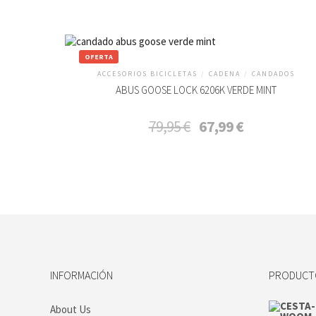
OFERTA
ACCESORIOS BICICLETAS
/
CADENA
/
CANDADOS
ABUS GOOSE LOCK 6206K VERDE MINT
El
El
79,95
€
67,99
€
precio
precio
original
actual
era:
es:
79,95 €.
67,99 €.
INFORMACIÓN
PRODUCTO
About Us