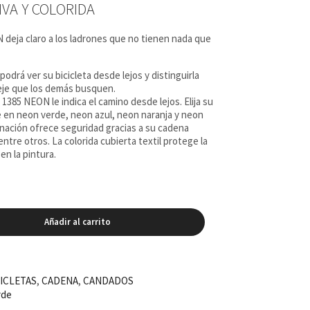
VA Y COLORIDA
€.
 deja claro a los ladrones que no tienen nada que
odrá ver su bicicleta desde lejos y distinguirla
eje que los demás busquen.
1385 NEON le indica el camino desde lejos. Elija su
le en neon verde, neon azul, neon naranja y neon
inación ofrece seguridad gracias a su cadena
ntre otros. La colorida cubierta textil protege la
en la pintura.
Añadir al carrito
ICLETAS
,
CADENA
,
CANDADOS
rde