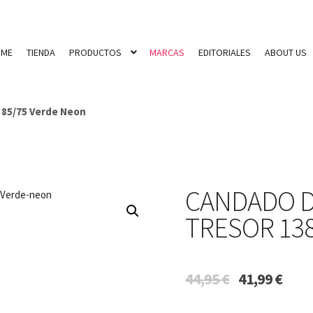
OME
TIENDA
PRODUCTOS
MARCAS
EDITORIALES
ABOUT US
85/75 Verde Neon
CANDADO D
TRESOR 13
El
El
44,95
€
41,99
€
precio
preci
original
actua