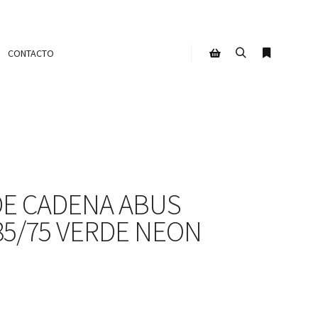
CONTACTO
Buscar
Más infor
Barra lateral de la tien
E CADENA ABUS
85/75 VERDE NEON
o
l