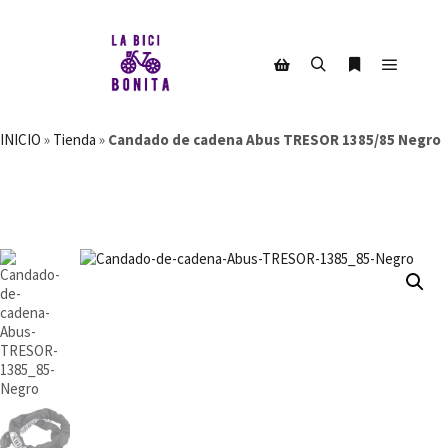
Menú pr
Buscar
Más informac
Barra lateral de la tienda
INICIO
»
Tienda
»
Candado de cadena Abus TRESOR 1385/85 Negro