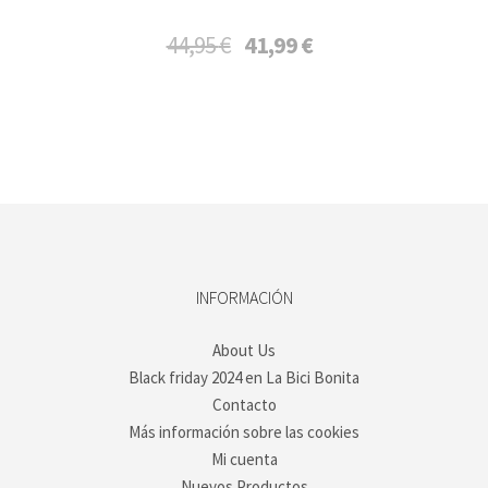
El
El
44,95
€
41,99
€
precio
precio
original
actual
era:
es:
44,95 €.
41,99 €.
INFORMACIÓN
About Us
Black friday 2024 en La Bici Bonita
Contacto
Más información sobre las cookies
Mi cuenta
Nuevos Productos