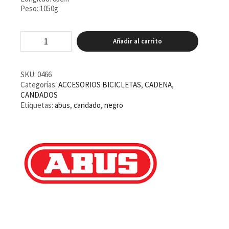
Peso: 1050g
Candado
Añadir al carrito
de
cadena
Abus
TRESOR
SKU:
0466
1385/85
Categorías:
ACCESORIOS BICICLETAS
,
CADENA
,
Negro
CANDADOS
cantidad
Etiquetas:
abus
,
candado
,
negro