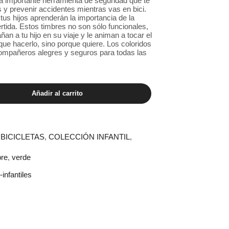
na importante herramienta de seguridad que te
 y prevenir accidentes mientras vas en bici.
tus hijos aprenderán la importancia de la
rtida. Estos timbres no son sólo funcionales,
n a tu hijo en su viaje y le animan a tocar el
que hacerlo, sino porque quiere. Los coloridos
ompañeros alegres y seguros para todas las
Añadir al carrito
BICICLETAS
,
COLECCIÓN INFANTIL
,
bre
,
verde