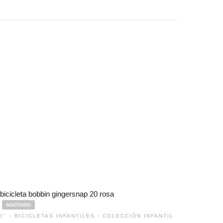
AGOTADO
0''
/
BICICLETAS INFANTILES
/
COLECCIÓN INFANTIL