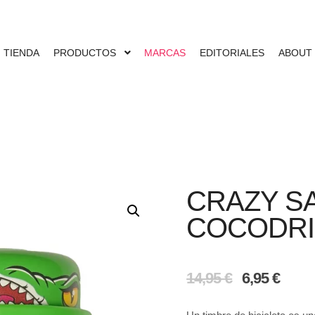
TIENDA
PRODUCTOS
MARCAS
EDITORIALES
ABOUT
CRAZY S
COCODRI
El
El
14,95
€
6,95
€
precio
precio
original
actual