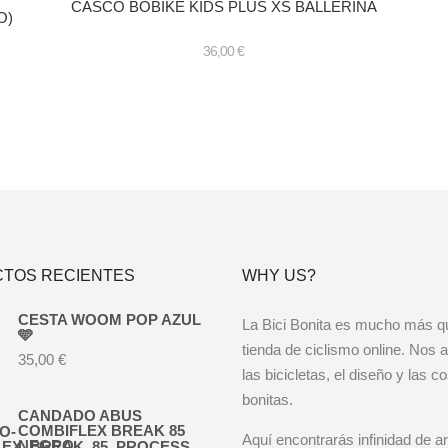
CASCO BOBIKE KIDS PLUS XS BALLERINA
O)
36,00
€
Es
pr
ti
mú
va
La
op
se
pu
el
en
TOS RECIENTES
WHY US?
la
pá
CESTA WOOM POP AZUL
de
La Bici Bonita es mucho más q
🩵
pr
tienda de ciclismo online. Nos 
35,00
€
las bicicletas, el diseño y las c
bonitas.
CANDADO ABUS
COMBIFLEX BREAK 85
Aquí encontrarás infinidad de ar
NEGRO