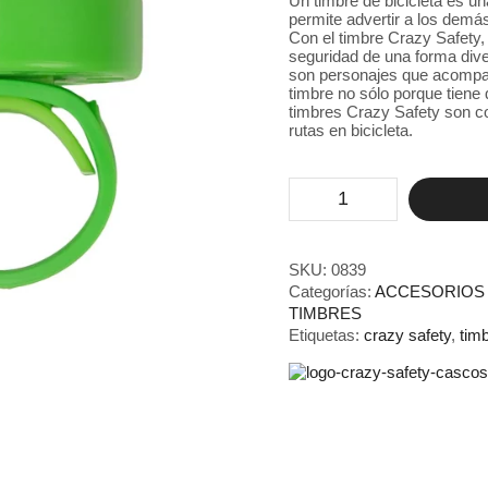
Un timbre de bicicleta es u
era:
es:
permite advertir a los demás
14,95 €.
6,95 €.
Con el timbre Crazy Safety, 
seguridad de una forma dive
son personajes que acompaña
timbre no sólo porque tiene 
timbres Crazy Safety son c
rutas en bicicleta.
Crazy
Safety
Cocodrilo
Verde
cantidad
SKU:
0839
Categorías:
ACCESORIOS 
TIMBRES
Etiquetas:
crazy safety
,
tim