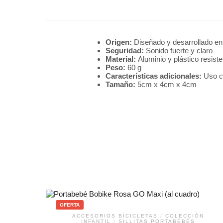
Origen:
Diseñado y desarrollado e
Seguridad:
Sonido fuerte y claro
Material:
Aluminio y plástico resiste
Peso:
60 g
Características adicionales:
Uso c
Tamaño:
5cm x 4cm x 4cm
OFERTA
ACCESORIOS BICICLETAS
/
COLECCIÓN
INFANTIL
/
SILLITAS PORTABEBÉS