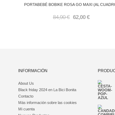
PORTABEBÉ BOBIKE ROSA GO MAXI (AL CUADR
El
El
84,90
€
62,00
€
precio
precio
original
actual
era:
es:
84,90 €.
62,00 €.
INFORMACIÓN
PRODUC
About Us
Black friday 2024 en La Bici Bonita
Contacto
Más información sobre las cookies
Mi cuenta