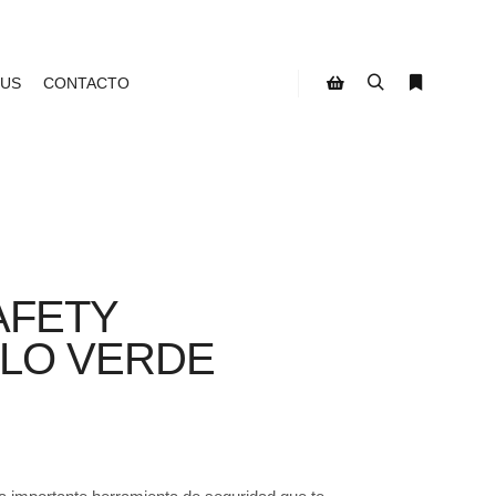
 US
CONTACTO
Buscar
Más infor
Barra lateral de la tien
AFETY
LO VERDE