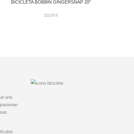
BICICLETA BOBBIN GINGERSNAP 20″
320,00
€
te
oducto
ene
ltiples
riantes.
s
ciones
eden
egir
gina
ue una
oducto
apasionan
osas
tículos