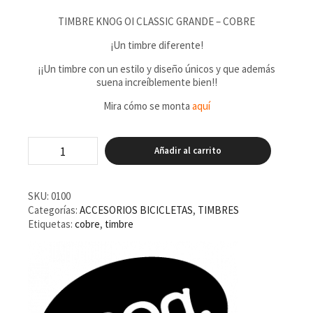
TIMBRE KNOG OI CLASSIC GRANDE – COBRE
¡Un timbre diferente!
¡¡Un timbre con un estilo y diseño únicos y que además
suena increíblemente bien!!
Mira cómo se monta
aquí
Timbre
Añadir al carrito
Knog
OI
Classic
Grande
SKU:
0100
Cobre
Categorías:
ACCESORIOS BICICLETAS
,
TIMBRES
cantidad
Etiquetas:
cobre
,
timbre