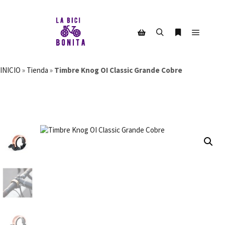
Menú pr
Buscar
Más informac
Barra lateral de la tienda
INICIO
»
Tienda
»
Timbre Knog OI Classic Grande Cobre