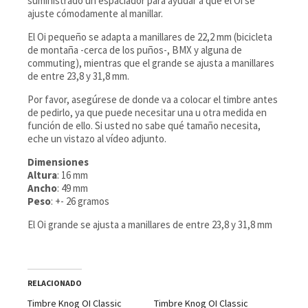
suministrado un espaciador para ayudar a que el Oi se
ajuste cómodamente al manillar.
El Oi pequeño se adapta a manillares de 22,2 mm (bicicleta
de montaña -cerca de los puños-, BMX y alguna de
commuting), mientras que el grande se ajusta a manillares
de entre 23,8 y 31,8 mm.
Por favor, asegúrese de donde va a colocar el timbre antes
de pedirlo, ya que puede necesitar una u otra medida en
función de ello. Si usted no sabe qué tamaño necesita,
eche un vistazo al vídeo adjunto.
Dimensiones
Altura
: 16 mm
Ancho
: 49 mm
Peso
: +- 26 gramos
El Oi grande se ajusta a manillares de entre 23,8 y 31,8 mm
RELACIONADO
Timbre Knog OI Classic
Timbre Knog OI Classic