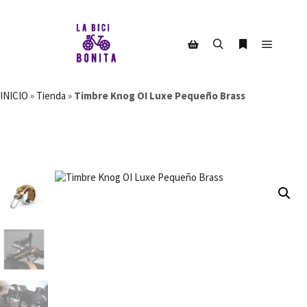
Menú pr
Buscar
Más informac
Barra lateral de la tienda
INICIO
»
Tienda
»
Timbre Knog OI Luxe Pequeño Brass