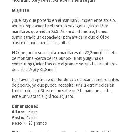
inconfundible y se escuche de manera segura.
El ajuste
¿Qué hay que ponerlo en el manillar? Simplemente ábrelo,
aprieta rápidamente el tornillo hexagonal y listo. Para
manillares que miden 23.8-26 mm de diámetro, hemos
suministrado un espaciador para ayudar a que el Oi se
ajuste cómodamente al manillar.
El Oi pequeño se adapta a manillares de 22,2 mm (bicicleta
de montaña -cerca de los puños-, BMX y alguna de
commuting), mientras que el grande se ajusta a manillares
de entre 23,8 y 31,8 mm.
Por favor, asegúrese de donde va a colocar el timbre antes
de pedirlo, ya que puede necesitar una u otra medida en
función de ello. Si usted no sabe qué tamaño necesita,
eche un vistazo al gráfico adjunto.
Dimensiones
Altura
: 16 mm
Ancho
: 49 mm
Peso
: +- 26 gramos