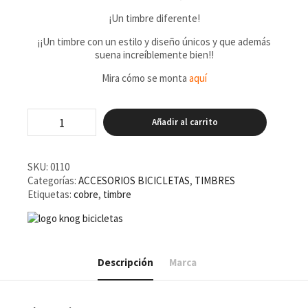
¡Un timbre diferente!
¡¡Un timbre con un estilo y diseño únicos y que además
suena increíblemente bien!!
Mira cómo se monta
aquí
Timbre
Añadir al carrito
Knog
OI
Luxe
Pequeño
SKU:
0110
Brass
Categorías:
ACCESORIOS BICICLETAS
,
TIMBRES
cantidad
Etiquetas:
cobre
,
timbre
Descripción
Marca