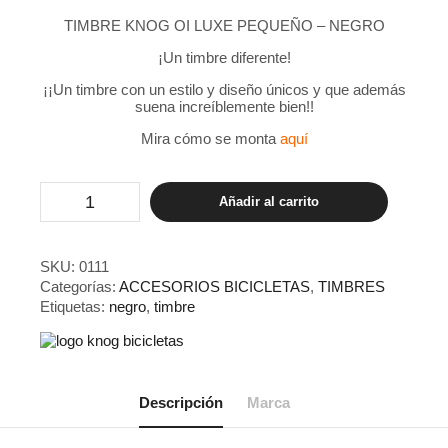
TIMBRE KNOG OI LUXE PEQUEÑO – NEGRO
¡Un timbre diferente!
¡¡Un timbre con un estilo y diseño únicos y que además
suena increíblemente bien!!
Mira cómo se monta
aquí
Timbre
Añadir al carrito
Knog
OI
Luxe
Pequeño
SKU:
0111
Negro
Categorías:
ACCESORIOS BICICLETAS
,
TIMBRES
cantidad
Etiquetas:
negro
,
timbre
Descripción
Marca