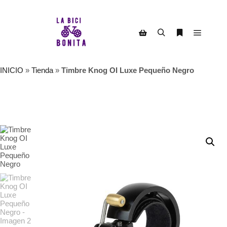
Menú pr
Buscar
Más informac
Barra lateral de la tienda
INICIO
»
Tienda
»
Timbre Knog OI Luxe Pequeño Negro