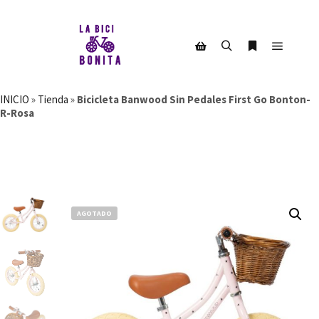
Menú pr
Buscar
Más informac
Barra lateral de la tienda
INICIO
»
Tienda
»
Bicicleta Banwood Sin Pedales First Go Bonton-
R-Rosa
AGOTADO