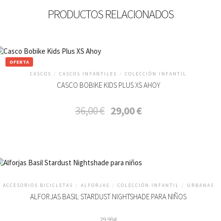
PRODUCTOS RELACIONADOS
OFERTA
CASCOS
/
CASCOS INFANTILES
/
COLECCIÓN INFANTIL
CASCO BOBIKE KIDS PLUS XS AHOY
El
El
36,00
€
29,00
€
precio
precio
original
actual
era:
es:
36,00 €.
29,00 €.
ACCESORIOS BICICLETAS
/
ALFORJAS
/
COLECCIÓN INFANTIL
/
URBANAS
ALFORJAS BASIL STARDUST NIGHTSHADE PARA NIÑOS
29,99
€