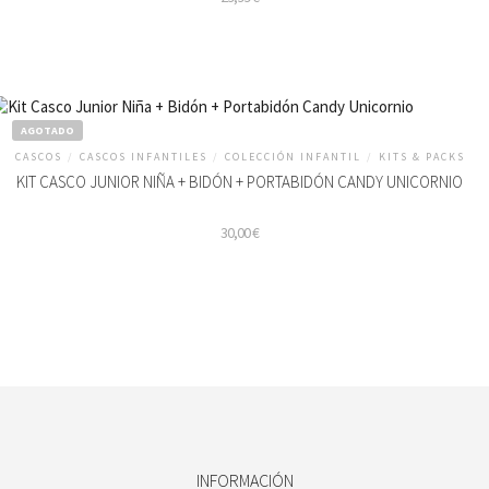
AGOTADO
CASCOS
/
CASCOS INFANTILES
/
COLECCIÓN INFANTIL
/
KITS & PACKS
KIT CASCO JUNIOR NIÑA + BIDÓN + PORTABIDÓN CANDY UNICORNIO
30,00
€
INFORMACIÓN