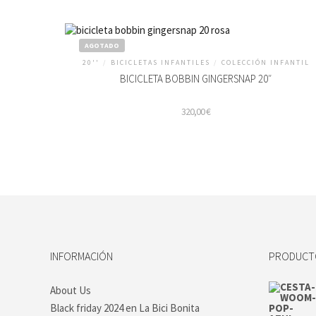
AGOTADO
20''
/
BICICLETAS INFANTILES
/
COLECCIÓN INFANTIL
BICICLETA BOBBIN GINGERSNAP 20″
320,00
€
Este
producto
tiene
múltiples
variantes.
Las
opciones
se
INFORMACIÓN
PRODUCTO
pueden
elegir
en
About Us
la
Black friday 2024 en La Bici Bonita
página