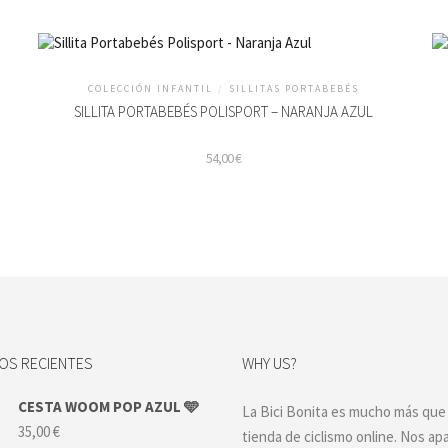
COLECCIÓN INFANTIL
/
SILLITAS PORTABEBÉS
SILLITA PORTABEBÉS POLISPORT – NARANJA AZUL
54,00
€
Es
pr
ti
mú
va
La
op
se
S RECIENTES
WHY US?
pu
el
en
CESTA WOOM POP AZUL 🩵
La Bici Bonita es mucho más que
la
35,00
€
tienda de ciclismo online. Nos ap
pá