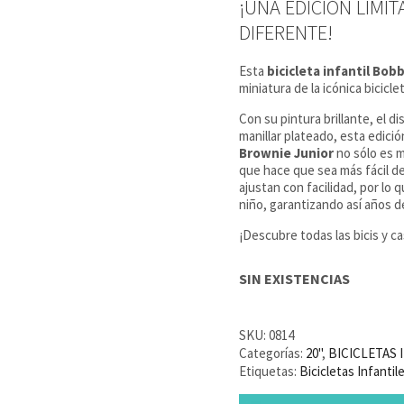
¡UNA EDICIÓN LIMIT
DIFERENTE!
Esta
bicicleta infantil Bob
miniatura de la icónica bicicl
Con su pintura brillante, el 
manillar plateado, esta edición
Brownie Junior
no sólo es m
que hace que sea más fácil de 
ajustan con facilidad, por lo
niño, garantizando así años de
¡Descubre todas las bicis y c
SIN EXISTENCIAS
SKU:
0814
Categorías:
20''
,
BICICLETAS 
Etiquetas:
Bicicletas Infantil