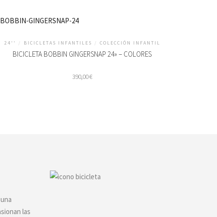
24''
/
BICICLETAS INFANTILES
/
COLECCIÓN INFANTIL
BICICLETA BOBBIN GINGERSNAP 24» – COLORES
390,00
€
te
oducto
ene
ltiples
riantes.
s
ciones
eden
egir
 una
asionan las
gina