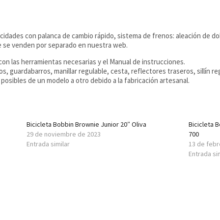
locidades con palanca de cambio rápido, sistema de frenos: aleación de d
e se venden por separado en nuestra web.
on las herramientas necesarias y el Manual de instrucciones.
, guardabarros, manillar regulable, cesta, reflectores traseros, sillín re
posibles de un modelo a otro debido a la fabricación artesanal.
Bicicleta Bobbin Brownie Junior 20″ Oliva
Bicicleta 
29 de noviembre de 2023
700
Entrada similar
13 de febr
Entrada si