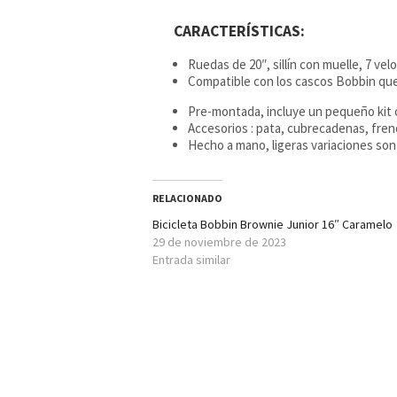
CARACTERÍSTICAS:
Ruedas de 20″, sillín con muelle, 7 ve
Compatible con los cascos Bobbin qu
Pre-montada, incluye un pequeño kit c
Accesorios : pata, cubrecadenas, frenos
Hecho a mano, ligeras variaciones son 
RELACIONADO
Bicicleta Bobbin Brownie Junior 16″ Caramelo
29 de noviembre de 2023
Entrada similar