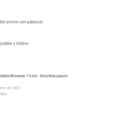
oble pivote con palancas
gulable y timbre.
Bobbin Brownie 7 Azul – bicicleta paseo
ero de 2023
milar