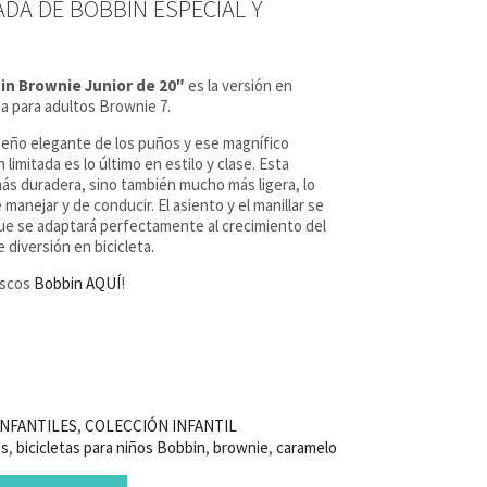
ADA DE BOBBIN ESPECIAL Y
bin Brownie Junior de 20″
es la versión en
eta para adultos Brownie 7.
diseño elegante de los puños y ese magnífico
 limitada es lo último en estilo y clase. Esta
ás duradera, sino también mucho más ligera, lo
manejar y de conducir. El asiento y el manillar se
 que se adaptará perfectamente al crecimiento del
 diversión en bicicleta.
ascos
Bobbin AQUÍ
!
INFANTILES
,
COLECCIÓN INFANTIL
es
,
bicicletas para niños Bobbin
,
brownie
,
caramelo