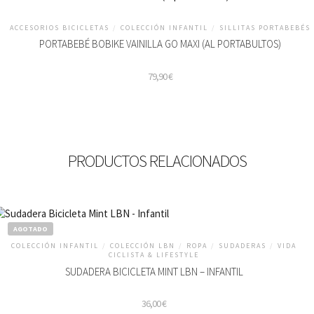
ACCESORIOS BICICLETAS
/
COLECCIÓN INFANTIL
/
SILLITAS PORTABEBÉS
PORTABEBÉ BOBIKE VAINILLA GO MAXI (AL PORTABULTOS)
79,90
€
PRODUCTOS RELACIONADOS
AGOTADO
COLECCIÓN INFANTIL
/
COLECCIÓN LBN
/
ROPA
/
SUDADERAS
/
VIDA
CICLISTA & LIFESTYLE
SUDADERA BICICLETA MINT LBN – INFANTIL
36,00
€