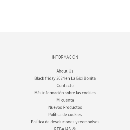
precios:
desde
ste
200,00 €
roducto
hasta
iene
225,00 €
últiples
ariantes.
as
pciones
e
ueden
legir
INFORMACIÓN
n
a
About Us
ágina
Black friday 2024 en La Bici Bonita
e
roducto
Contacto
Más información sobre las cookies
Mi cuenta
Nuevos Productos
Política de cookies
Política de devoluciones y reembolsos
REBAJAS 🎉