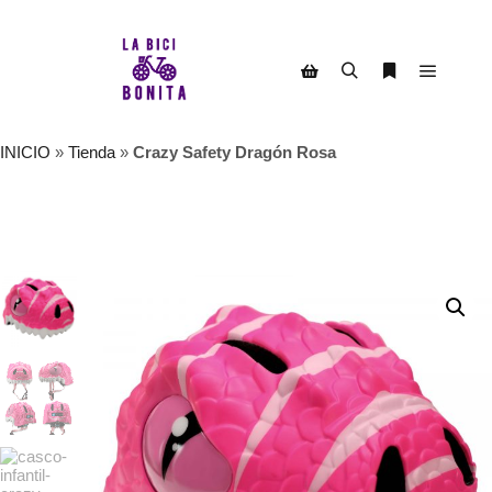
Menú pr
Buscar
Más informac
Barra lateral de la tienda
INICIO
»
Tienda
»
Crazy Safety Dragón Rosa