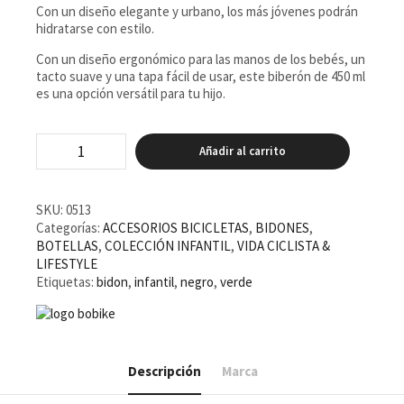
Con un diseño elegante y urbano, los más jóvenes podrán
hidratarse con estilo.
Con un diseño ergonómico para las manos de los bebés, un
tacto suave y una tapa fácil de usar, este biberón de 450 ml
es una opción versátil para tu hijo.
Bidón
Añadir al carrito
Bobike
GO
Badger
Verde/Negro
SKU:
0513
450ml
Categorías:
ACCESORIOS BICICLETAS
,
BIDONES
,
cantidad
BOTELLAS
,
COLECCIÓN INFANTIL
,
VIDA CICLISTA &
LIFESTYLE
Etiquetas:
bidon
,
infantil
,
negro
,
verde
Descripción
Marca