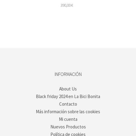
390,00
€
ste
roducto
iene
últiples
ariantes.
as
pciones
e
ueden
legir
INFORMACIÓN
n
a
About Us
ágina
Black friday 2024 en La Bici Bonita
e
roducto
Contacto
Más información sobre las cookies
Mi cuenta
Nuevos Productos
Política de cookies