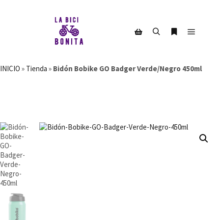
Menú pr
Buscar
Más informac
Barra lateral de la tienda
INICIO
»
Tienda
»
Bidón Bobike GO Badger Verde/Negro 450ml