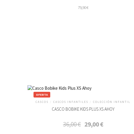
79,90
€
OFERTA
CASCOS
/
CASCOS INFANTILES
/
COLECCIÓN INFANTIL
CASCO BOBIKE KIDS PLUS XS AHOY
El
El
36,00
€
29,00
€
precio
precio
original
actual