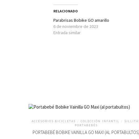
RELACIONADO
Parabrisas Bobike GO amarillo
6 de noviembre de 2023
Entrada similar
ACCESORIOS BICICLETAS
/
COLECCIÓN INFANTIL
/
SILLITA
PORTABEBÉS
PORTABEBÉ BOBIKE VAINILLA GO MAXI (AL PORTABULTOS