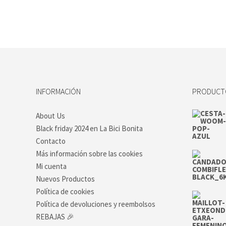
era:
es:
36,00 €.
29,00 €.
INFORMACIÓN
PRODUCTO
About Us
Black friday 2024 en La Bici Bonita
Contacto
Más información sobre las cookies
Mi cuenta
Nuevos Productos
Política de cookies
Política de devoluciones y reembolsos
REBAJAS 🎉