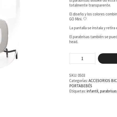
El parabrisas Bobike Go está
totalmente transparente.
El diseño y los colores comb
GO Mini. 🤍
La pantalla se instala y retira
El parabrisas también se pue
head.
Parabrisas
Bobike
GO
Vainilla
cantidad
SKU:
0503
Categorías:
ACCESORIOS BIC
PORTABEBÉS
Etiquetas:
infantil
,
parabrisas