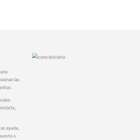
 una
asionan las
onitas.
ículos
icicleta,
tas ayuda,
puesto a