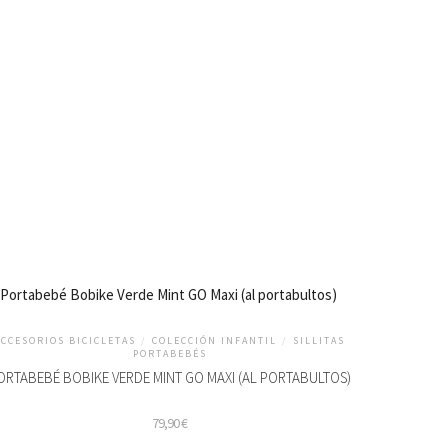
ACCESORIOS BICICLETAS
/
COLECCIÓN INFANTIL
/
SILLITAS
PORTABEBÉS
ORTABEBÉ BOBIKE VERDE MINT GO MAXI (AL PORTABULTOS)
79,90
€