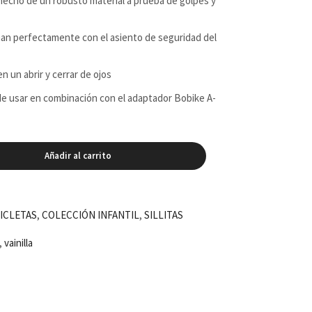
 hecho de un robusto material a prueba de golpes y
inan perfectamente con el asiento de seguridad del
 en un abrir y cerrar de ojos
de usar en combinación con el adaptador Bobike A-
Añadir al carrito
ICLETAS
,
COLECCIÓN INFANTIL
,
SILLITAS
,
vainilla