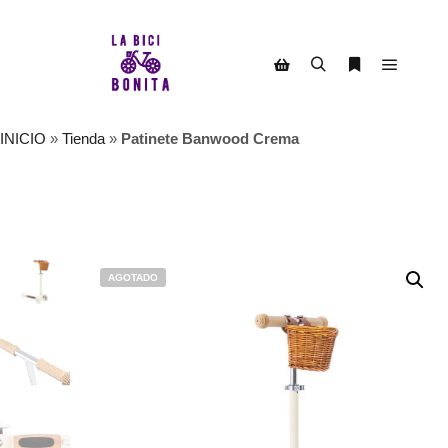
Menú pr
Buscar
Más informac
Barra lateral de la tienda
INICIO
»
Tienda
»
Patinete Banwood Crema
AGOTADO