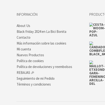
Las
opciones
se
INFORMACIÓN
PRODUCTO
pueden
elegir
en
About Us
la
Black friday 2024 en La Bici Bonita
página
de
Contacto
producto
Más información sobre las cookies
Mi cuenta
Nuevos Productos
Política de cookies
Política de devoluciones y reembolsos
REBAJAS 🎉
Seguimiento de mi Pedido
Términos y condiciones