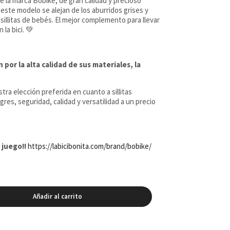
de la marca Bobike, de gran calidad y precioso
 este modelo se alejan de los aburridos grises y
sillitas de bebés. El mejor complemento para llevar
la bici. 💚
 por la alta calidad de sus materiales, la
tra elección preferida en cuanto a sillitas
egres, seguridad, calidad y versatilidad a un precio
 juego!!
https://labicibonita.com/brand/bobike/
Añadir al carrito