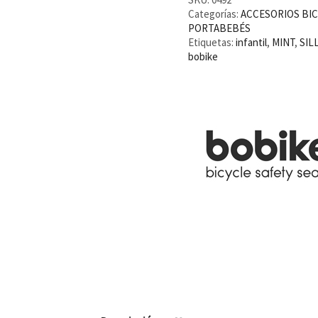
Peppermint
Categorías:
ACCESORIOS BIC
cantidad
PORTABEBÉS
Etiquetas:
infantil
,
MINT
,
SIL
bobike