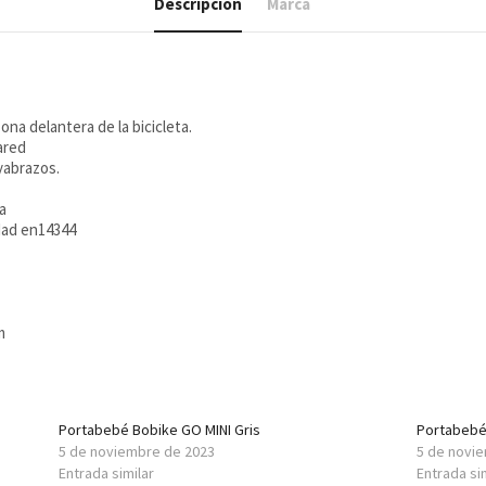
Descripción
Marca
 zona delantera de la bicicleta.
ared
yabrazos.
a
dad en14344
m
Portabebé Bobike GO MINI Gris
Portabebé
5 de noviembre de 2023
5 de novi
Entrada similar
Entrada si