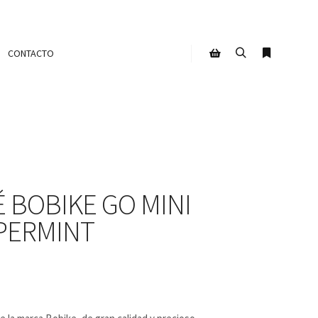
CONTACTO
Buscar
Más infor
Barra lateral de la tien
 BOBIKE GO MINI
PERMINT