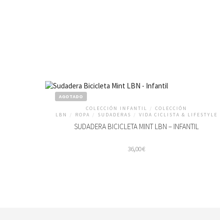
AGOTADO
COLECCIÓN INFANTIL
/
COLECCIÓN
LBN
/
ROPA
/
SUDADERAS
/
VIDA CICLISTA & LIFESTYLE
SUDADERA BICICLETA MINT LBN – INFANTIL
36,00
€
Este
producto
tiene
múltiples
variantes.