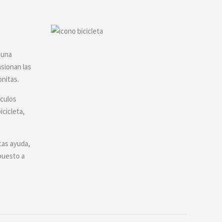
ciones
eden
egir
 una
gina
asionan las
onitas.
oducto
ículos
icicleta,
tas ayuda,
puesto a