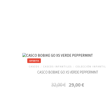
OFERTA
CASCOS
/
CASCOS INFANTILES
/
COLECCIÓN INFANTIL
CASCO BOBIKE GO XS VERDE PEPPERMINT
El
El
32,00
€
29,00
€
precio
precio
original
actual
era:
es:
32,00 €.
29,00 €.