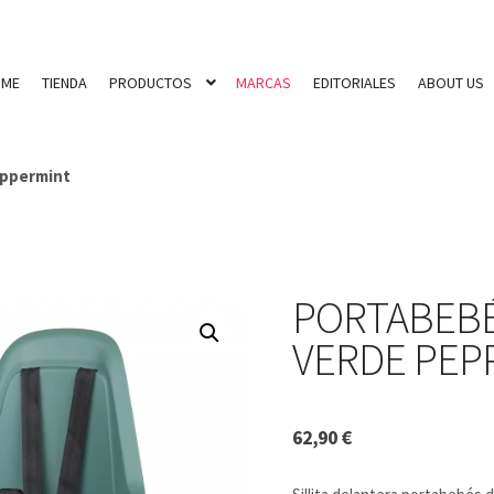
OME
TIENDA
PRODUCTOS
MARCAS
EDITORIALES
ABOUT US
eppermint
PORTABEBÉ
VERDE PEP
62,90
€