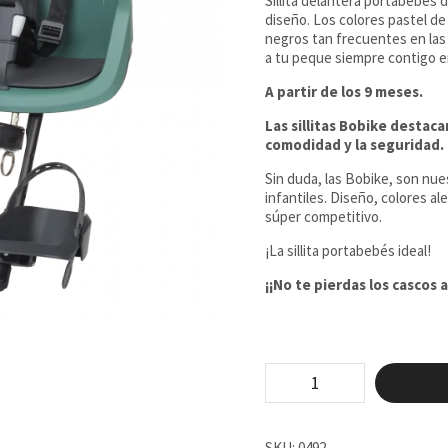
Sillita delantera portabebés 
diseño. Los colores pastel de
negros tan frecuentes en las 
a tu peque siempre contigo en 
A partir de los 9 meses.
Las sillitas Bobike destacan
comodidad y la seguridad.
Sin duda, las Bobike, son nues
infantiles. Diseño, colores al
súper competitivo.
¡La sillita portabebés ideal!
¡¡No te pierdas los cascos a
Portabebé
Bobike
GO
MINI
Verde
SKU:
0492