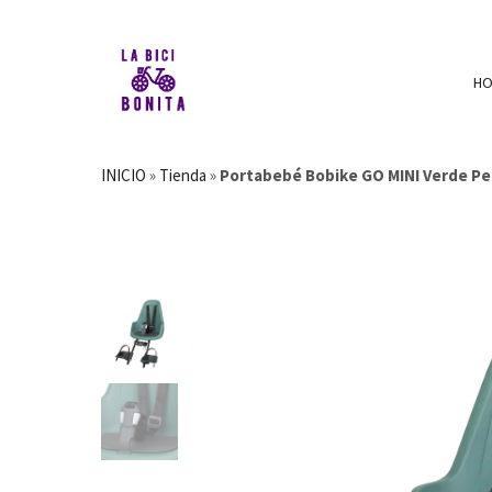
H
INICIO
»
Tienda
»
Portabebé Bobike GO MINI Verde P