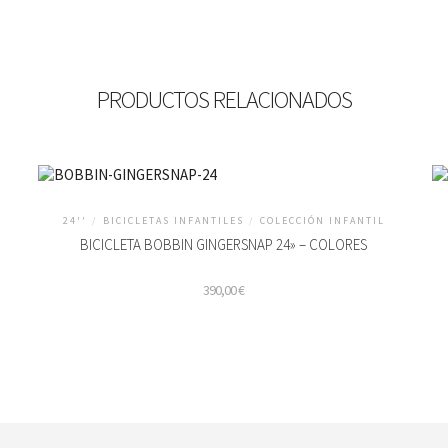
PRODUCTOS RELACIONADOS
24''
/
BICICLETAS INFANTILES
/
COLECCIÓN INFANTIL
BICICLETA BOBBIN GINGERSNAP 24» – COLORES
390,00
€
Este
Es
producto
pr
tiene
ti
múltiples
mú
variantes.
va
Las
La