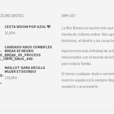
opciones
op
se
se
pueden
pu
S RECIENTES
WHY US?
elegir
el
en
en
CESTA WOOM POP AZUL 🩵
la
la
La Bici Bonita es mucho más que
página
pá
35,00
€
tienda de ciclismo online. Nos ap
de
de
bicicletas, el diseño y las cosas b
producto
pr
CANDADO ABUS COMBIFLEX
BREAK 85 NEGRO
Aquí encontrarás infinidad de art
19,95
€
relacionados con el mundo de la b
para toda la familia.
MAILLOT GARA ARCILLA
MUJER ETXEONDO
Si tienes cualquier duda o necesi
139,00
€
nuestro equipo está siempre dis
ayudarte y aconsejarte.