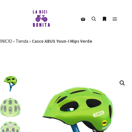
Menú pr
Buscar
Más informac
Barra lateral de la tienda
INICIO
»
Tienda
»
Casco ABUS Youn-I Mips Verde