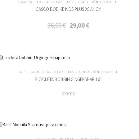
CASCOS
/
CASCOS INFANTILES
/
COLECCIÓN INFANTIL
CASCO BOBIKE KIDS PLUS XS AHOY
El
El
36,00
€
29,00
€
precio
precio
original
actual
era:
es:
36,00 €.
29,00 €.
16''
/
BICICLETAS INFANTILES
/
COLECCIÓN INFANTIL
BICICLETA BOBBIN GINGERSNAP 16″
250,00
€
ste
roducto
iene
últiples
ariantes.
COLECCIÓN INFANTIL
/
MOCHILAS