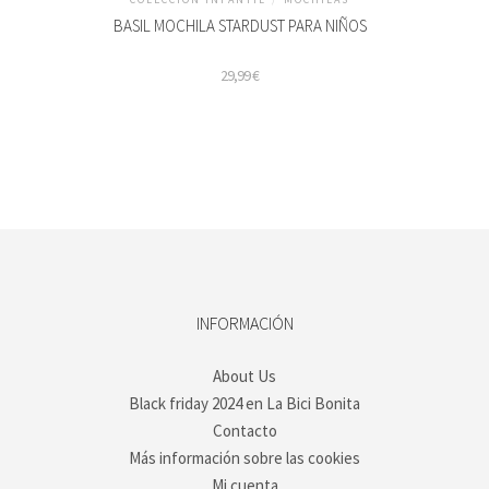
as
pciones
BASIL MOCHILA STARDUST PARA NIÑOS
e
ueden
29,99
€
legir
n
a
ágina
e
roducto
INFORMACIÓN
About Us
Black friday 2024 en La Bici Bonita
Contacto
Más información sobre las cookies
Mi cuenta