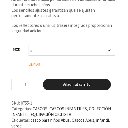
durante muchos años.
Los sencillos ajustes garantizan que se ajustan
perfectamente a la cabeza.
Los reflectores o una luz trasera integrada proporcionan
seguridad adicional.
SIZE
LIMPIAR
Casco
Añadir al carrito
ABUS
Youn-
I
Mips
SKU:
0755-1
Verde
Categorías:
CASCOS
,
CASCOS INFANTILES
,
COLECCIÓN
cantidad
INFANTIL
,
EQUIPACIÓN CICLISTA
Etiquetas:
casco para niños Abus
,
Cascos Abus
,
infantil
,
verde