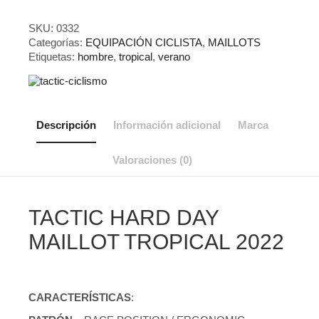
Maillot
Tropical
SKU:
0332
2022
Categorías:
EQUIPACIÓN CICLISTA
,
MAILLOTS
cantidad
Etiquetas:
hombre
,
tropical
,
verano
Descripción
Información adicional
Marca
Valoraciones (0)
TACTIC HARD DAY
MAILLOT TROPICAL 2022
CARACTERÍSTICAS
: