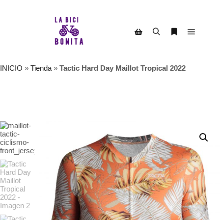
Menú pr
Buscar
Más informac
Barra lateral de la tienda
INICIO
»
Tienda
»
Tactic Hard Day Maillot Tropical 2022