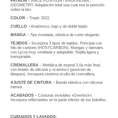
PATRÓN
– RACE POSITION / ERGONOMIC
GEOMETRY. Adaptación total sea cual sea la posición
sobre la bici.
COLOR
– Tropic 2022.
CUELLO
– Anatómico, bajo y de doble tejido.
MANGA
– Tipo montada, elástica de corte elegante.
TEJIDOS
– Incorpora 3 tipos de tejidos. Principal con
hilo de carbono (HOSTCARBON). Mangas y laterales
con Lycra muy ventilada y adaptable. Rejilla ligera y
transpirable.
CREMALLERA
– Metálica de espiral 3 (la más fina)
con tirador de silicona y «camloc» (posición de
bloqueo). Incorpora sistema oculto de cremallera.
AJUSTE DE CINTURA
– Banda elástica con silicona
interior.
ACABADOS
– Costuras invisibles «Overlock».
Incorpora reflectantes en la parte inferior de los bolsillos.
CUIDADOS Y LAVADOS: