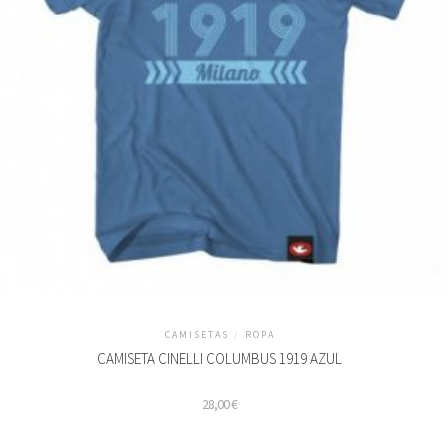
a
ágina
e
roducto
CAMISETAS
/
ROPA
CAMISETA CINELLI COLUMBUS 1919 AZUL
28,00
€