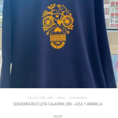
COLECCIÓN LBN
/
ROPA
/
SUDADERAS
SUDADERA BICICLETA CALAVERA LBN – AZUL Y AMARILLA
40,00
€