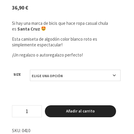
36,90
€
Si hay una marca de bicis que hace ropa casual chula
es
Santa Cruz
Esta camiseta de algodón color blanco roto es
simplemente espectacular!
¡Un regalazo o autoregalazo perfecto!
SIZE
Camiseta
Añadir al carrito
Santa
Cruz
Squared
wms
SKU:
0410