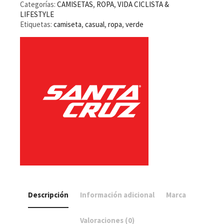
Tee
Categorías:
CAMISETAS
,
ROPA
,
VIDA CICLISTA &
Oliva
LIFESTYLE
cantidad
Etiquetas:
camiseta
,
casual
,
ropa
,
verde
Descripción
Información adicional
Marca
Valoraciones (0)