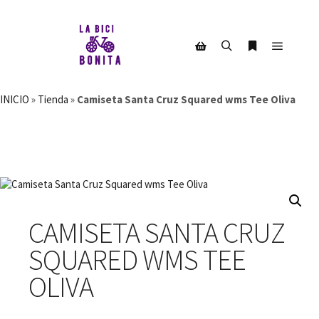
Menú pr
Buscar
Más informac
Barra lateral de la tienda
INICIO
»
Tienda
»
Camiseta Santa Cruz Squared wms Tee Oliva
CAMISETA SANTA CRUZ
SQUARED WMS TEE
OLIVA