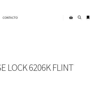
CONTACTO
Buscar
Más infor
Barra lateral de la tien
E LOCK 6206K FLINT