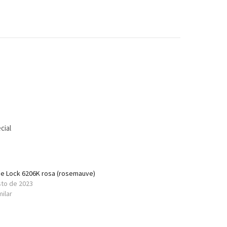
cial
e Lock 6206K rosa (rosemauve)
sto de 2023
milar