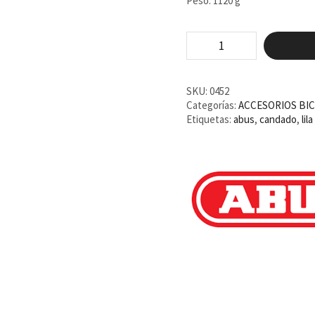
Peso: 1120 g
Abus
Goose
Lock
6206K
flint
SKU:
0452
cantidad
Categorías:
ACCESORIOS BIC
Etiquetas:
abus
,
candado
,
lila