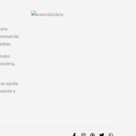
 una
asionan las
onitas.
ículos
icicleta,
tas ayuda,
puesto a