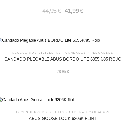
El
El
44,95
€
41,99
€
precio
precio
original
actual
era:
es:
44,95 €.
41,99 €.
ACCESORIOS BICICLETAS
/
CANDADOS
/
PLEGABLES
CANDADO PLEGABLE ABUS BORDO LITE 6055K/85 ROJO
79,95
€
ACCESORIOS BICICLETAS
/
CADENA
/
CANDADOS
ABUS GOOSE LOCK 6206K FLINT