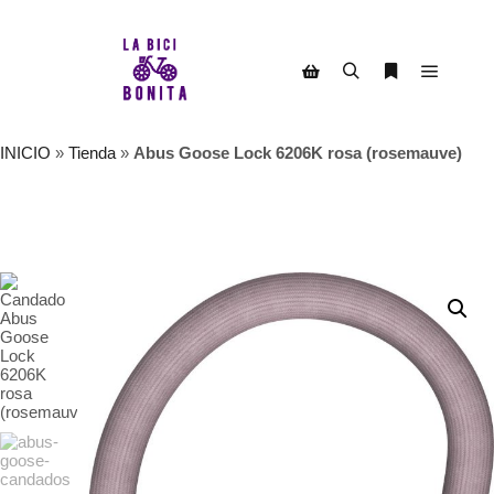
Menú pr
Buscar
Más informac
Barra lateral de la tienda
INICIO
»
Tienda
»
Abus Goose Lock 6206K rosa (rosemauve)