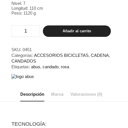
Nivel: 7
Longitud: 110 cm
Peso: 1120 g
Abus
Añadir al carrito
Goose
Lock
6206K
rosa
SKU:
0451
(rosemauve)
Categorías:
ACCESORIOS BICICLETAS
,
CADENA
,
cantidad
CANDADOS
Etiquetas:
abus
,
candado
,
rosa
Descripción
Marca
Valoraciones (0)
TECNOLOGÍA: