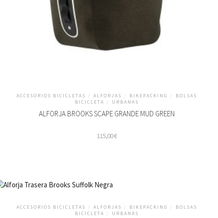
ACCESORIOS BICICLETAS
/
ALFORJAS
/
BIKEPACKING
/
BOLSAS
BICICLETA
/
URBANAS
ALFORJA BROOKS SCAPE GRANDE MUD GREEN
115,00
€
ACCESORIOS BICICLETAS
/
ALFORJAS
/
BIKEPACKING
/
BOLSAS
BICICLETA
/
URBANAS