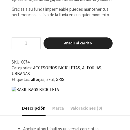
Gracias a su funda impermeable puedes mantener tus
pertenencias a salvo de la lluvia en cualquier momento.
Alforjas
Añadir al carrito
Basil
Discovery
365D
cantidad
SKU:
0074
Categorías:
ACCESORIOS BICICLETAS
,
ALFORJAS
,
URBANAS
Etiquetas:
alforjas
,
azul
,
GRIS
Descripción
Marca
Valoraciones (0)
Anclaje al portabultos universal con cintas.