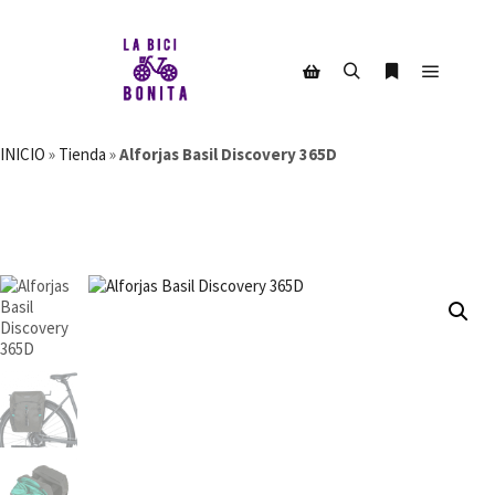
Menú pr
Buscar
Más informac
Barra lateral de la tienda
INICIO
»
Tienda
»
Alforjas Basil Discovery 365D