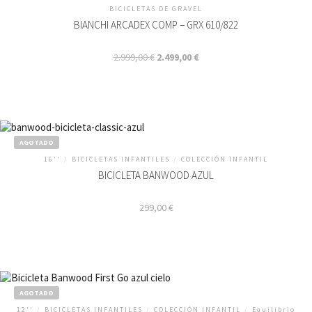
BICICLETAS DE GRAVEL
BIANCHI ARCADEX COMP – GRX 610/822
El
El
2.999,00
€
2.499,00
€
precio
precio
original
actual
era:
es:
2.999,00 €.
2.499,00 €.
AGOTADO
16''
/
BICICLETAS INFANTILES
/
COLECCIÓN INFANTIL
BICICLETA BANWOOD AZUL
299,00
€
AGOTADO
12''
/
BICICLETAS INFANTILES
/
COLECCIÓN INFANTIL
/
Equilibrio