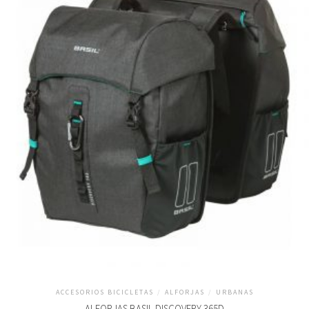
ACCESORIOS BICICLETAS
/
ALFORJAS
/
URBANAS
ALFORJAS BASIL DISCOVERY 365D