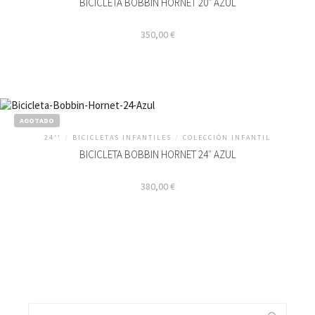
BICICLETA BOBBIN HORNET 20″ AZUL
350,00
€
AGOTADO
24''
/
BICICLETAS INFANTILES
/
COLECCIÓN INFANTIL
BICICLETA BOBBIN HORNET 24″ AZUL
380,00
€
Buscar