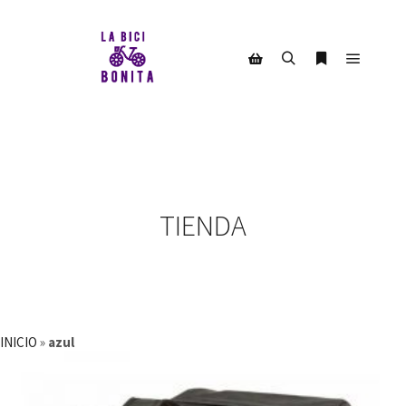
Menú pr
Buscar
Más informac
Barra lateral de la tienda
TIENDA
INICIO
»
azul