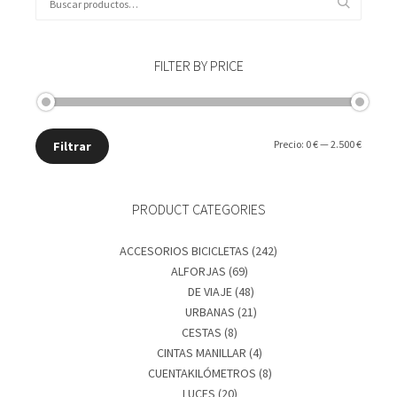
por:
FILTER BY PRICE
Precio
Precio
Precio:
0 €
—
2.500 €
Filtrar
mínimo
máxim
PRODUCT CATEGORIES
ACCESORIOS BICICLETAS
(242)
ALFORJAS
(69)
DE VIAJE
(48)
URBANAS
(21)
CESTAS
(8)
CINTAS MANILLAR
(4)
CUENTAKILÓMETROS
(8)
LUCES
(20)