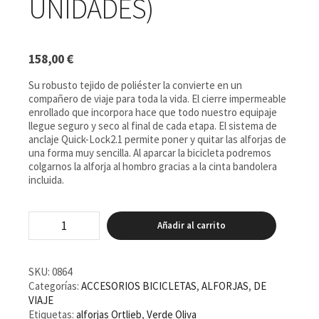
UNIDADES)
158,00
€
Su robusto tejido de poliéster la convierte en un
compañero de viaje para toda la vida. El cierre impermeable
enrollado que incorpora hace que todo nuestro equipaje
llegue seguro y seco al final de cada etapa. El sistema de
anclaje Quick-Lock2.1 permite poner y quitar las alforjas de
una forma muy sencilla. Al aparcar la bicicleta podremos
colgarnos la alforja al hombro gracias a la cinta bandolera
incluida.
Alforjas
Añadir al carrito
Ortlieb
BackRoller
Classic
Verde
SKU:
0864
Oliva
Categorías:
ACCESORIOS BICICLETAS
,
ALFORJAS
,
DE
(2
VIAJE
unidades)
Etiquetas:
alforjas Ortlieb
,
Verde Oliva