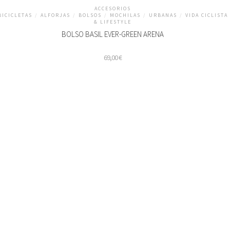
ACCESORIOS
BICICLETAS
/
ALFORJAS
/
BOLSOS
/
MOCHILAS
/
URBANAS
/
VIDA CICLISTA
& LIFESTYLE
BOLSO BASIL EVER-GREEN ARENA
69,00
€