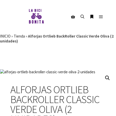
Menú pr
Buscar
Más informac
Barra lateral de la tienda
INICIO
»
Tienda
»
Alforjas Ortlieb BackRoller Classic Verde Oliva (2
unidades)
ALFORJAS ORTLIEB
BACKROLLER CLASSIC
VERDE OLIVA (2