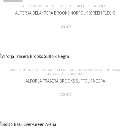
ACCESORIOS BICICLETAS
/
ALFORJAS
/
URBANAS
ALFORJA DELANTERA BROOKS NORFOLK (GREEN FLECK)
100,00
€
ACCESORIOS BICICLETAS
/
ALFORJAS
/
BIKEPACKING
/
BOLSAS
BICICLETA
/
URBANAS
ALFORJA TRASERA BROOKS SUFFOLK NEGRA
120,00
€