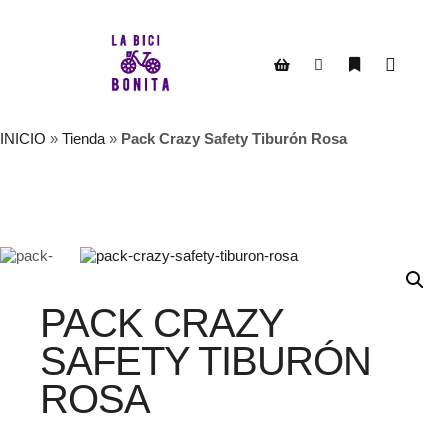
Menú pr
Buscar
Más informac
Barra lateral de la tienda
INICIO
»
Tienda
»
Pack Crazy Safety Tiburón Rosa
PACK CRAZY
SAFETY TIBURÓN
ROSA