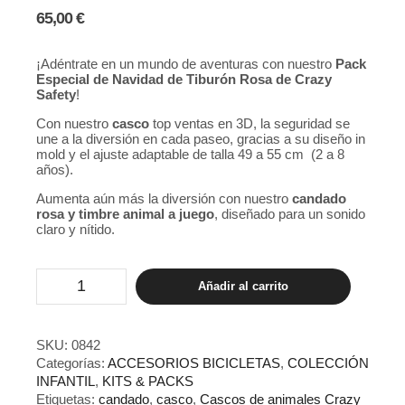
65,00
€
¡Adéntrate en un mundo de aventuras con nuestro
Pack
Especial de Navidad de Tiburón Rosa de Crazy
Safety
!
Con nuestro
casco
top ventas en 3D, la seguridad se
une a la diversión en cada paseo, gracias a su diseño in
mold y el ajuste adaptable de talla 49 a 55 cm (2 a 8
años).
Aumenta aún más la diversión con nuestro
candado
rosa y timbre animal a juego
, diseñado para un sonido
claro y nítido.
Pack
Añadir al carrito
Crazy
Safety
Tiburón
Rosa
SKU:
0842
cantidad
Categorías:
ACCESORIOS BICICLETAS
,
COLECCIÓN
INFANTIL
,
KITS & PACKS
Etiquetas:
candado
,
casco
,
Cascos de animales Crazy