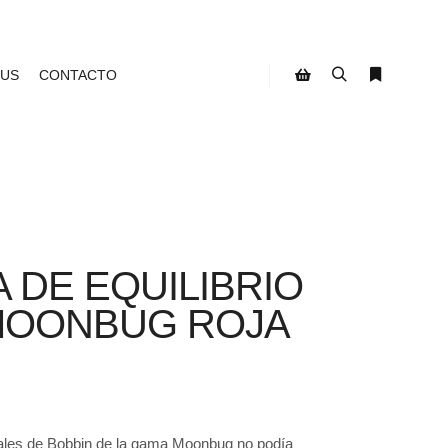
 US
CONTACTO
Buscar
Más infor
Barra lateral de la tien
A DE EQUILIBRIO
MOONBUG ROJA
pedales de Bobbin de la gama Moonbug no podía