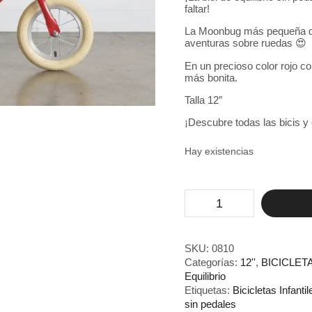
faltar!
La Moonbug más pequeña de
aventuras sobre ruedas 😍
En un precioso color rojo co
más bonita.
Talla 12″
¡Descubre todas las bicis 
Hay existencias
Bicicleta
de
equilibrio
Bobbin
Moonbug
SKU:
0810
Roja
Categorías:
12''
,
BICICLET
cantidad
Equilibrio
Etiquetas:
Bicicletas Infantil
sin pedales