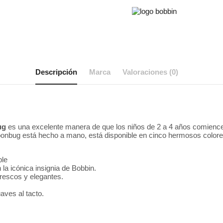
Descripción
Marca
Valoraciones (0)
ug
es una excelente manera de que los niños de 2 a 4 años comienc
oonbug está hecho a mano, está disponible en cinco hermosos colores
ble
a icónica insignia de Bobbin.
rescos y elegantes.
ves al tacto.