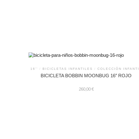
16''
/
BICICLETAS INFANTILES
/
COLECCIÓN INFANT
BICICLETA BOBBIN MOONBUG 16″ ROJO
260,00
€