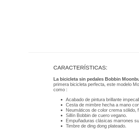
CARACTERÍSTICAS:
La bicicleta sin pedales Bobbin Moonb
primera bicicleta perfecta, este modelo M
como :
Acabado de pintura brillante impeca
Cesta de mimbre hecha a mano con l
Neumáticos de color crema sólido, f
Sillín Bobbin de cuero vegano.
Empuñaduras clásicas marrones sua
Timbre de ding dong plateado.