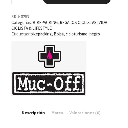
cartera
Muc-
Off
Essentials
SKU:
0263
Negra
Categorías:
BIKEPACKING
,
REGALOS CICLISTAS
,
VIDA
cantidad
CICLISTA & LIFESTYLE
Etiquetas:
bikepacking
,
Bolsa
,
cicloturismo
,
negro
Descripción
Marca
Valoraciones (0)