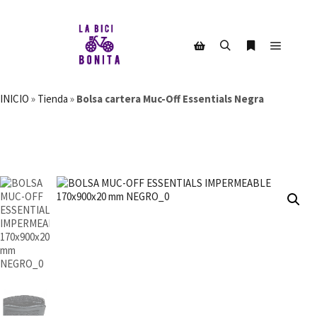
Menú pr
Buscar
Más informac
Barra lateral de la tienda
INICIO
»
Tienda
»
Bolsa cartera Muc-Off Essentials Negra