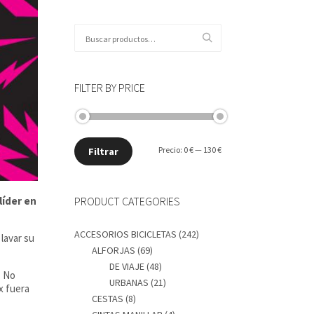
Buscar
por:
FILTER BY PRICE
Precio
Precio
Precio:
0 €
—
130 €
Filtrar
mínimo
máximo
PRODUCT CATEGORIES
líder en
ACCESORIOS BICICLETAS
(242)
lavar su
ALFORJAS
(69)
DE VIAJE
(48)
. No
URBANAS
(21)
x fuera
CESTAS
(8)