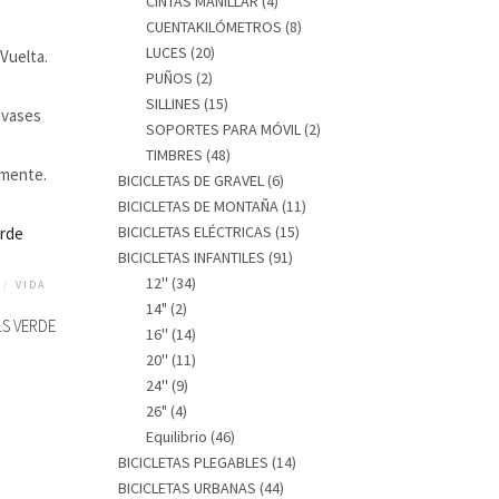
CINTAS MANILLAR
(4)
CUENTAKILÓMETROS
(8)
LUCES
(20)
Vuelta.
PUÑOS
(2)
SILLINES
(15)
nvases
SOPORTES PARA MÓVIL
(2)
TIMBRES
(48)
amente.
BICICLETAS DE GRAVEL
(6)
BICICLETAS DE MONTAÑA
(11)
BICICLETAS ELÉCTRICAS
(15)
BICICLETAS INFANTILES
(91)
12''
(34)
/
VIDA
14"
(2)
LS VERDE
16''
(14)
20''
(11)
24''
(9)
26"
(4)
Equilibrio
(46)
BICICLETAS PLEGABLES
(14)
BICICLETAS URBANAS
(44)