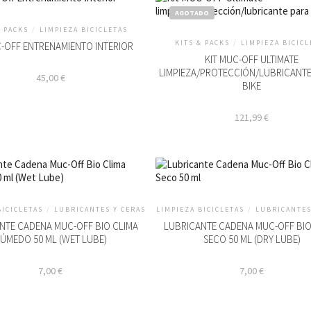
AGOTADO
& PACKS
/
LIMPIEZA BICICLETAS
KITS & PACKS
/
LIMPIEZA BICICL
C-OFF ENTRENAMIENTO INTERIOR
KIT MUC-OFF ULTIMATE
LIMPIEZA/PROTECCIÓN/LUBRICANTE 
45,00
€
BIKE
121,99
€
BICICLETAS
/
LUBRICANTES Y CERAS
LIMPIEZA BICICLETAS
/
LUBRICANTES
NTE CADENA MUC-OFF BIO CLIMA
LUBRICANTE CADENA MUC-OFF BIO
ÚMEDO 50 ML (WET LUBE)
SECO 50 ML (DRY LUBE)
7,00
€
7,00
€