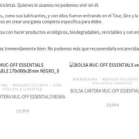
icicletas. Quienes lo usamos no podemos vivir sin él.
como sus lubricantes, y con ellos fueron entrando en el Tour, Giro y la 
eros en crear una gama completa específica para ebike.
 con hacer productos ecológicos, biodegradables, reciclables y con e
osas tremendamente bien. No podemos más que recomendarla encarecid
BIKEPACKING
/
REGALOS CICLISTAS
CICLISTA & LIFESTYLE
KING
/
REGALOS CICLISTAS
/
VIDA
CICLISTA & LIFESTYLE
BOLSA CARTERA MUC-OFF ESSENTIA
RTERA MUC-OFF ESSENTIALS NEGRA
19,99
€
19,99
€