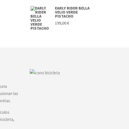
EARLY RIDER BELLA
VELIO VERDE
PISTACHO
199,00
€
 una
asionan las
onitas.
ículos
icicleta,