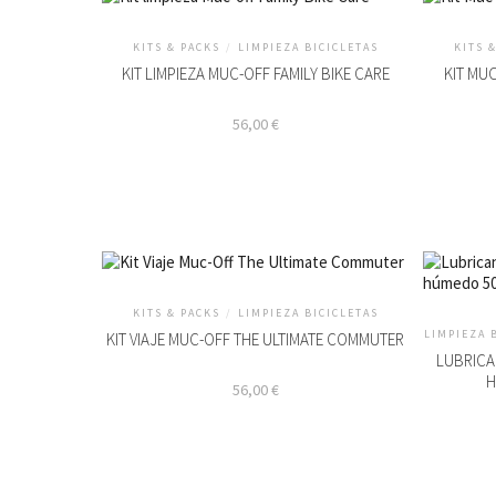
KITS & PACKS
/
LIMPIEZA BICICLETAS
KITS 
KIT LIMPIEZA MUC-OFF FAMILY BIKE CARE
KIT MU
56,00
€
KITS & PACKS
/
LIMPIEZA BICICLETAS
LIMPIEZA 
KIT VIAJE MUC-OFF THE ULTIMATE COMMUTER
LUBRICA
H
56,00
€