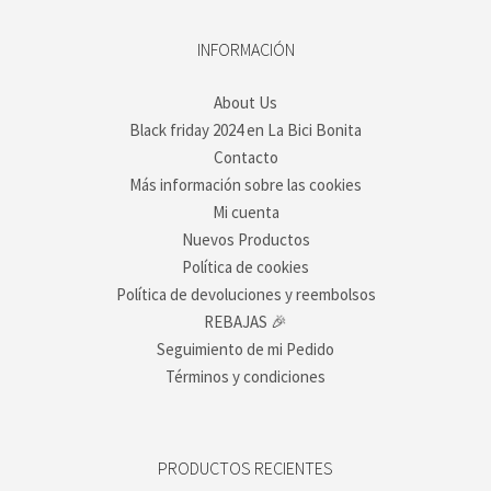
e
ueden
legir
INFORMACIÓN
n
a
About Us
ágina
Black friday 2024 en La Bici Bonita
e
roducto
Contacto
Más información sobre las cookies
Mi cuenta
Nuevos Productos
Política de cookies
Política de devoluciones y reembolsos
REBAJAS 🎉
Seguimiento de mi Pedido
Términos y condiciones
PRODUCTOS RECIENTES