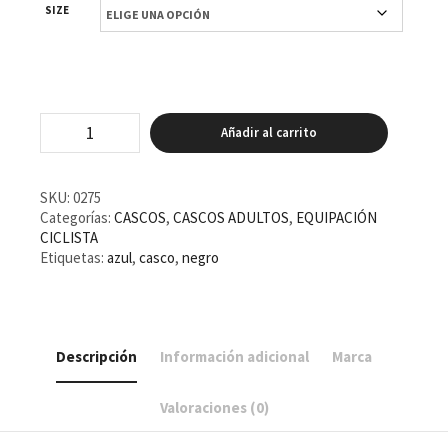
SIZE
Casco
Añadir al carrito
Bluegrass
Rogue
Azul
Metalico
SKU:
0275
Mate
Categorías:
CASCOS
,
CASCOS ADULTOS
,
EQUIPACIÓN
cantidad
CICLISTA
Etiquetas:
azul
,
casco
,
negro
Descripción
Información adicional
Marca
Valoraciones (0)