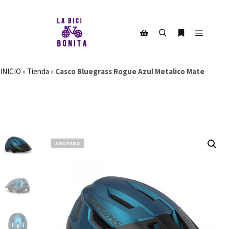
Menú pr
Buscar
Más informac
Barra lateral de la tienda
INICIO
»
Tienda
»
Casco Bluegrass Rogue Azul Metalico Mate
AGOTADO