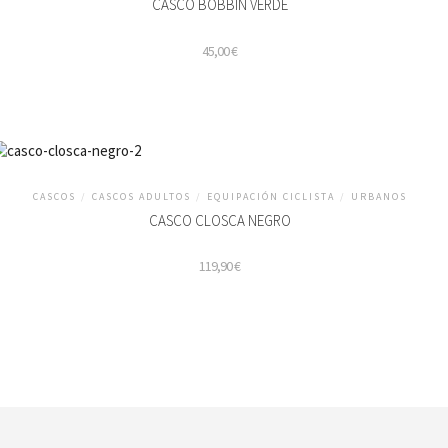
CASCO BOBBIN VERDE
45,00
€
ste
roducto
iene
últiples
ariantes.
CASCOS
/
CASCOS ADULTOS
/
EQUIPACIÓN CICLISTA
/
URBANOS
as
pciones
CASCO CLOSCA NEGRO
e
ueden
119,90
€
legir
n
a
ste
ágina
roducto
e
iene
roducto
últiples
ariantes.
as
pciones