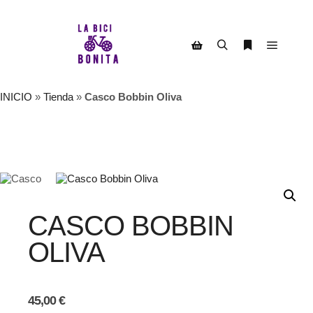
Menú pr
Buscar
Más informac
Barra lateral de la tienda
INICIO
»
Tienda
»
Casco Bobbin Oliva
AGOTADO
CASCO BOBBIN
OLIVA
45,00
€