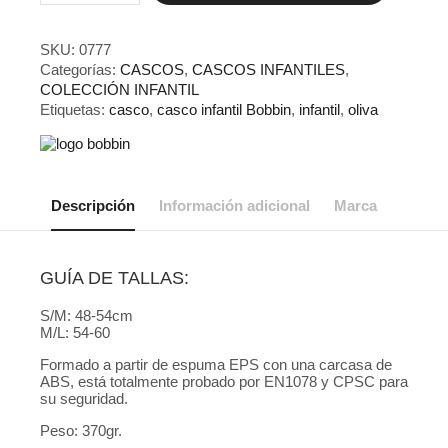
Oliva
cantidad
SKU:
0777
Categorías:
CASCOS
,
CASCOS INFANTILES
,
COLECCIÓN INFANTIL
Etiquetas:
casco
,
casco infantil Bobbin
,
infantil
,
oliva
Descripción
Información adicional
Marca
GUÍA DE TALLAS:
S/M: 48-54cm
M/L: 54-60
Formado a partir de espuma EPS con una carcasa de
ABS, está totalmente probado por EN1078 y CPSC para
su seguridad.
Peso: 370gr.