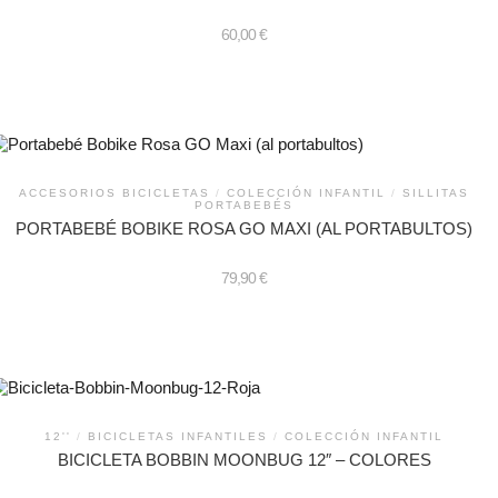
de
producto
60,00
€
ACCESORIOS BICICLETAS
/
COLECCIÓN INFANTIL
/
SILLITAS
PORTABEBÉS
PORTABEBÉ BOBIKE ROSA GO MAXI (AL PORTABULTOS)
79,90
€
12''
/
BICICLETAS INFANTILES
/
COLECCIÓN INFANTIL
BICICLETA BOBBIN MOONBUG 12″ – COLORES