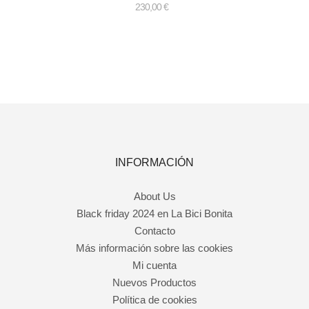
230,00
€
ste
roducto
iene
últiples
ariantes.
as
pciones
e
ueden
legir
n
INFORMACIÓN
a
ágina
e
About Us
roducto
Black friday 2024 en La Bici Bonita
Contacto
Más información sobre las cookies
Mi cuenta
Nuevos Productos
Política de cookies