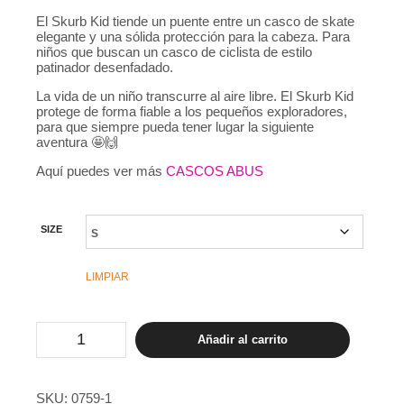
El Skurb Kid tiende un puente entre un casco de skate
elegante y una sólida protección para la cabeza. Para
niños que buscan un casco de ciclista de estilo
patinador desenfadado.
La vida de un niño transcurre al aire libre. El Skurb Kid
protege de forma fiable a los pequeños exploradores,
para que siempre pueda tener lugar la siguiente
aventura 🤩🙌
Aquí puedes ver más
CASCOS ABUS
SIZE
LIMPIAR
Casco
Añadir al carrito
ABUS
Skurb
Kid
Marinero
SKU:
0759-1