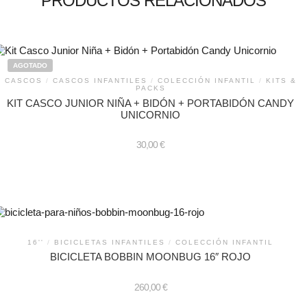
PRODUCTOS RELACIONADOS
variantes.
Las
opciones
se
pueden
elegir
AGOTADO
en
CASCOS
/
CASCOS INFANTILES
/
COLECCIÓN INFANTIL
/
KITS &
la
PACKS
página
KIT CASCO JUNIOR NIÑA + BIDÓN + PORTABIDÓN CANDY
de
UNICORNIO
producto
30,00
€
16''
/
BICICLETAS INFANTILES
/
COLECCIÓN INFANTIL
BICICLETA BOBBIN MOONBUG 16″ ROJO
260,00
€