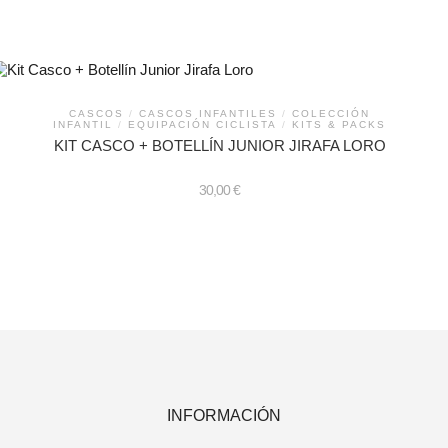
CASCOS
/
CASCOS INFANTILES
/
COLECCIÓN
INFANTIL
/
EQUIPACIÓN CICLISTA
/
KITS & PACKS
KIT CASCO + BOTELLÍN JUNIOR JIRAFA LORO
30,00
€
INFORMACIÓN