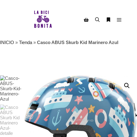
Menú pr
Buscar
Más informac
Barra lateral de la tienda
INICIO
»
Tienda
»
Casco ABUS Skurb Kid Marinero Azul