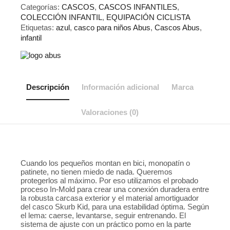
Azul
Categorías:
CASCOS
,
CASCOS INFANTILES
,
cantidad
COLECCIÓN INFANTIL
,
EQUIPACIÓN CICLISTA
Etiquetas:
azul
,
casco para niños Abus
,
Cascos Abus
,
infantil
Descripción
Información adicional
Marca
Valoraciones (0)
Cuando los pequeños montan en bici, monopatín o
patinete, no tienen miedo de nada. Queremos
protegerlos al máximo. Por eso utilizamos el probado
proceso In-Mold para crear una conexión duradera entre
la robusta carcasa exterior y el material amortiguador
del casco Skurb Kid, para una estabilidad óptima. Según
el lema: caerse, levantarse, seguir entrenando. El
sistema de ajuste con un práctico pomo en la parte