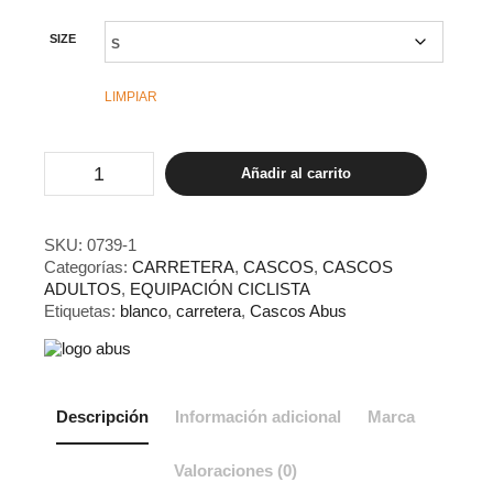
SIZE
LIMPIAR
Casco
Añadir al carrito
ABUS
StormChaser
ACE
Polar
SKU:
0739-1
white
Categorías:
CARRETERA
,
CASCOS
,
CASCOS
cantidad
ADULTOS
,
EQUIPACIÓN CICLISTA
Etiquetas:
blanco
,
carretera
,
Cascos Abus
Descripción
Información adicional
Marca
Valoraciones (0)