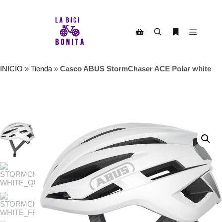
Menú pr
Buscar
Más informac
Barra lateral de la tienda
INICIO
»
Tienda
»
Casco ABUS StormChaser ACE Polar white