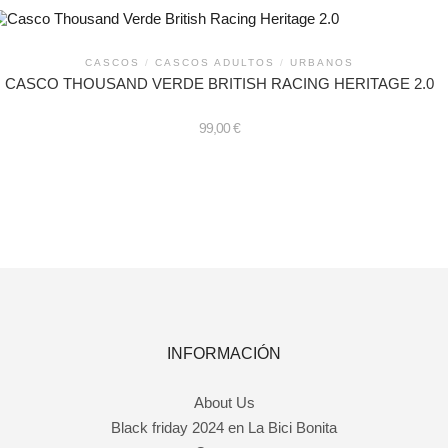
roducto
iene
últiples
ariantes.
as
CASCOS
/
CASCOS ADULTOS
/
URBANOS
pciones
CASCO THOUSAND VERDE BRITISH RACING HERITAGE 2.0
e
ueden
legir
99,00
€
n
a
ágina
ste
e
roducto
roducto
iene
últiples
ariantes.
as
pciones
e
ueden
legir
n
INFORMACIÓN
a
ágina
e
About Us
roducto
Black friday 2024 en La Bici Bonita