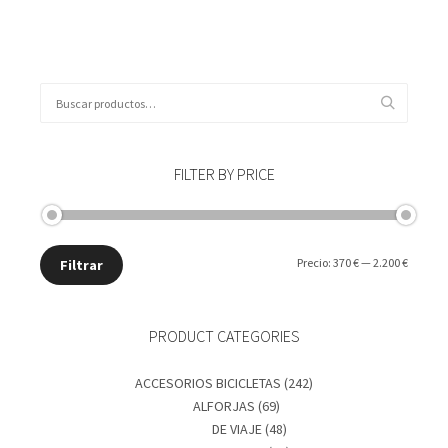
Buscar
por:
FILTER BY PRICE
Precio
Precio
Precio:
370 €
—
2.200 €
Filtrar
mínimo
máxim
PRODUCT CATEGORIES
ACCESORIOS BICICLETAS
(242)
ALFORJAS
(69)
DE VIAJE
(48)