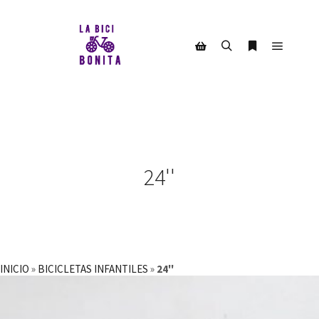
Menú pr
Buscar
Más informac
Barra lateral de la tienda
24''
INICIO
»
BICICLETAS INFANTILES
»
24''