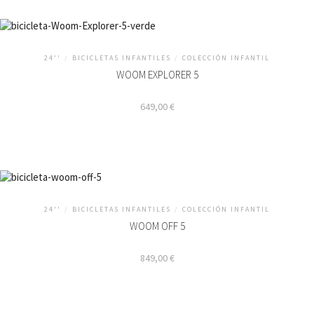
24''
/
BICICLETAS INFANTILES
/
COLECCIÓN INFANTIL
WOOM EXPLORER 5
649,00
€
Este
producto
tiene
múltiples
variantes.
24''
/
BICICLETAS INFANTILES
/
COLECCIÓN INFANTIL
Las
opciones
WOOM OFF 5
se
pueden
849,00
€
elegir
en
la
página