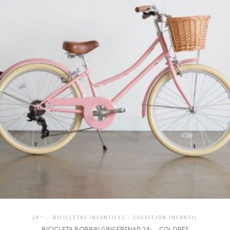
24''
/
BICICLETAS INFANTILES
/
COLECCIÓN INFANTIL
BICICLETA BOBBIN GINGERSNAP 24» – COLORES