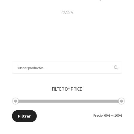
79,95
€
Buscar
por:
FILTER BY PRICE
Precio
Precio
Precio:
60 €
—
100 €
Filtrar
mínimo
máxim