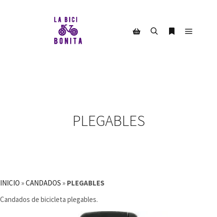
Menú pr
Buscar
Más informac
Barra lateral de la tienda
PLEGABLES
INICIO
»
CANDADOS
»
PLEGABLES
Candados de bicicleta plegables.