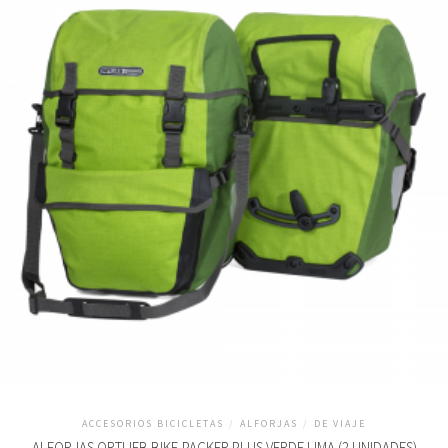
ACCESORIOS BICICLETAS
/
ALFORJAS
/
DE VIAJE
ALFORJAS ORTLIEB BIKE-PACKER PLUS VERDE LIMA (2 UNIDADES)