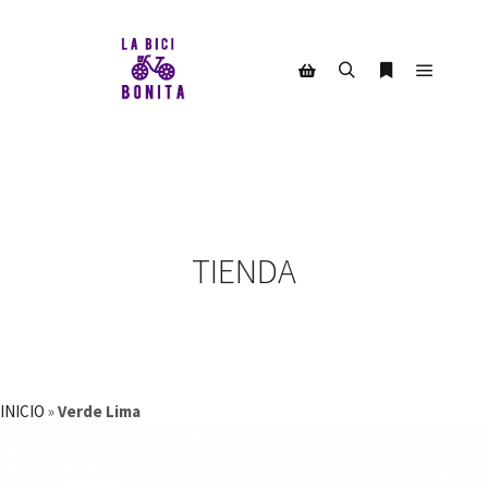
Menú pr
Buscar
Más informac
Barra lateral de la tienda
TIENDA
INICIO
»
Verde Lima