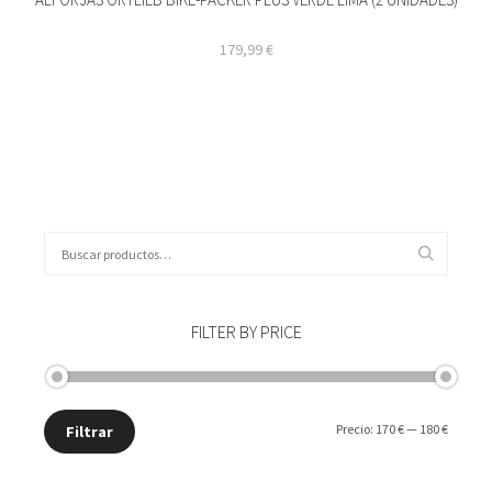
179,99
€
Buscar
por:
FILTER BY PRICE
Precio
Precio
Precio:
170 €
—
180 €
Filtrar
mínimo
máxim