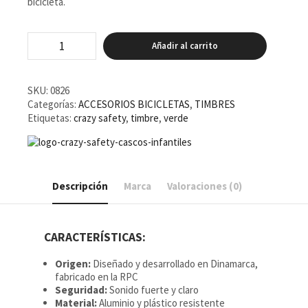
bicicleta.
Crazy
Añadir al carrito
Safety
Verde
cantidad
SKU:
0826
Categorías:
ACCESORIOS BICICLETAS
,
TIMBRES
Etiquetas:
crazy safety
,
timbre
,
verde
Descripción
Marca
Valoraciones (0)
CARACTERÍSTICAS:
Origen:
Diseñado y desarrollado en Dinamarca,
fabricado en la RPC
Seguridad:
Sonido fuerte y claro
Material:
Aluminio y plástico resistente