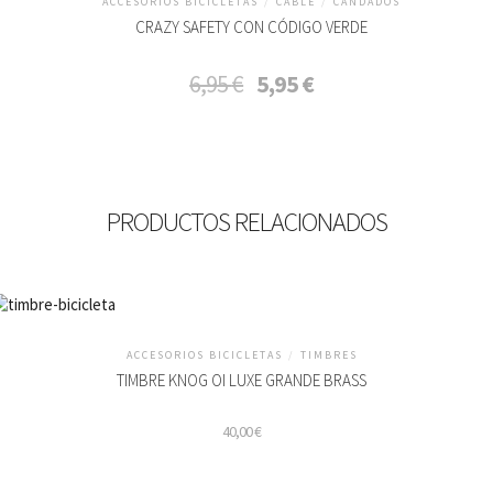
ACCESORIOS BICICLETAS
/
CABLE
/
CANDADOS
CRAZY SAFETY CON CÓDIGO VERDE
El
El
6,95
€
5,95
€
precio
precio
original
actual
era:
es:
6,95 €.
5,95 €.
PRODUCTOS RELACIONADOS
ACCESORIOS BICICLETAS
/
TIMBRES
TIMBRE KNOG OI LUXE GRANDE BRASS
40,00
€