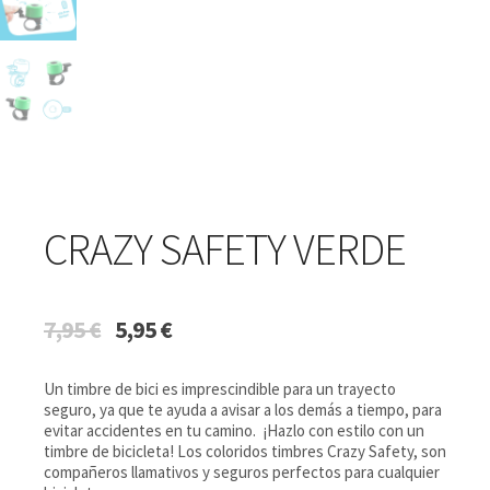
CRAZY SAFETY VERDE
El
El
7,95
€
5,95
€
precio
precio
original
actual
Un timbre de bici es imprescindible para un trayecto
era:
es:
seguro, ya que te ayuda a avisar a los demás a tiempo, para
7,95 €.
5,95 €.
evitar accidentes en tu camino. ¡Hazlo con estilo con un
timbre de bicicleta! Los coloridos timbres Crazy Safety, son
compañeros llamativos y seguros perfectos para cualquier