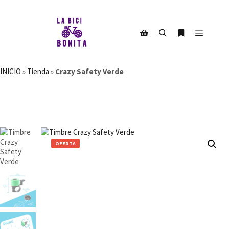
Menú pr
Buscar
Más informac
Barra lateral de la tienda
INICIO
»
Tienda
»
Crazy Safety Verde
OFERTA