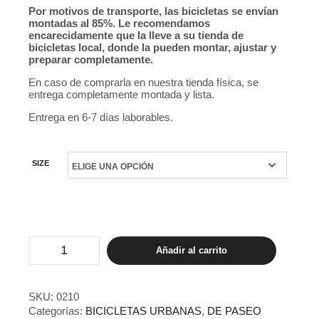
Por motivos de transporte, las bicicletas se envían
montadas al 85%. Le recomendamos
encarecidamente que la lleve a su tienda de
bicicletas local, donde la pueden montar, ajustar y
preparar completamente.
En caso de comprarla en nuestra tienda física, se
entrega completamente montada y lista.
Entrega en 6-7 días laborables.
SIZE
Bicicleta
Añadir al carrito
urbana
6KU
Odessa
8vel
SKU:
0210
Maryland
Categorías:
BICICLETAS URBANAS
,
DE PASEO
Blue