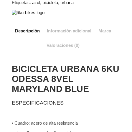
Etiquetas:
azul
,
bicicleta
,
urbana
cantidad
Descripción
Información adicional
Marca
Valoraciones (0)
BICICLETA URBANA 6KU
ODESSA 8VEL
MARYLAND BLUE
ESPECIFICACIONES
• Cuadro: acero de alta resistencia