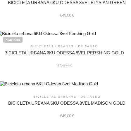
BICICLETA URBANA 6KU ODESSA 8VEL ELYSIAN GREEN
649,00
€
Este
producto
tiene
AGOTADO
múltiples
BICICLETAS URBANAS
/
DE PASEO
variantes.
BICICLETA URBANA 6KU ODESSA 8VEL PERSHING GOLD
Las
opciones
se
649,00
€
pueden
elegir
en
ste
la
roducto
página
iene
de
últiples
BICICLETAS URBANAS
/
DE PASEO
producto
ariantes.
BICICLETA URBANA 6KU ODESSA 8VEL MADISON GOLD
as
pciones
e
649,00
€
ueden
legir
n