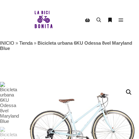
Menú pr
Buscar
Más informac
Barra lateral de la tienda
INICIO
»
Tienda
»
Bicicleta urbana 6KU Odessa 8vel Maryland
Blue