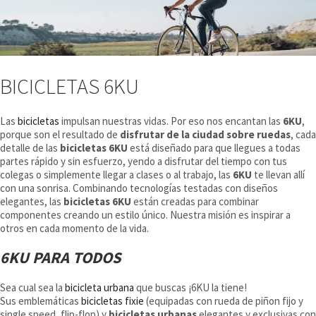
BICICLETAS 6KU
Las
bicicletas
impulsan nuestras vidas. Por eso nos encantan l
as
6KU
,
porque son el resultado de
disfrutar de la ciudad sobre ruedas
, cada
detalle de las
bicicletas 6KU
está diseñado para que llegues a todas
partes rápido y sin esfuerzo, yendo a disfrutar del tiempo con tus
colegas o simplemente llegar a clases o al trabajo, las
6KU
te llevan allí
con una sonrisa. Combinando tecnologías testadas con diseños
elegantes, las
bicicletas 6KU
están creadas para combinar
componentes creando un estilo único. Nuestra misión es inspirar a
otros en cada momento de la vida.
6KU PARA TODOS
Sea cual sea la
bicicleta urbana
que buscas ¡6KU la tiene!
Sus emblemáticas
bicicletas fixie
(equipadas con rueda de piñon fijo y
single speed, flip-flop) y
bicicletas urbanas
elegantes y exclusivas con