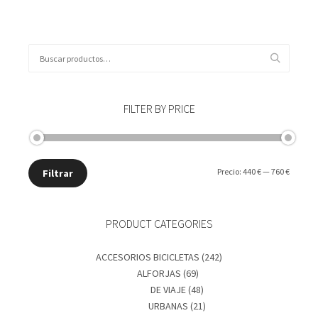
producto
múltiples
variantes.
Las
opciones
Buscar
se
por:
pueden
elegir
en
FILTER BY PRICE
la
página
de
producto
Precio
Precio
Precio:
440 €
—
760 €
Filtrar
mínimo
máxim
PRODUCT CATEGORIES
ACCESORIOS BICICLETAS
(242)
ALFORJAS
(69)
DE VIAJE
(48)
URBANAS
(21)