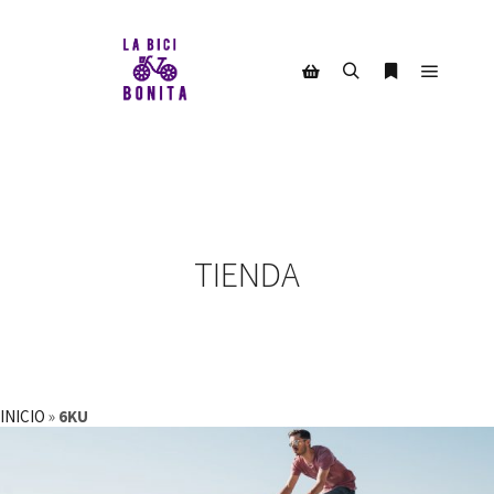
Menú pr
Buscar
Más informac
Barra lateral de la tienda
TIENDA
INICIO
»
6KU