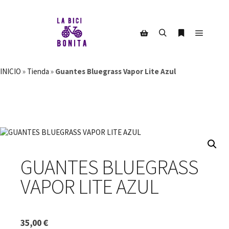
Menú pr
Buscar
Más informac
Barra lateral de la tienda
INICIO
»
Tienda
»
Guantes Bluegrass Vapor Lite Azul
GUANTES BLUEGRASS
VAPOR LITE AZUL
35,00
€