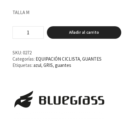
TALLA M
Guantes
Añadir al carrito
Bluegrass
Vapor
Lite
Azul
SKU:
0272
cantidad
Categorías:
EQUIPACIÓN CICLISTA
,
GUANTES
Etiquetas:
azul
,
GRIS
,
guantes