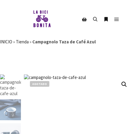
Menú pr
Buscar
Más informac
Barra lateral de la tienda
INICIO
»
Tienda
»
Campagnolo Taza de Café Azul
AGOTADO