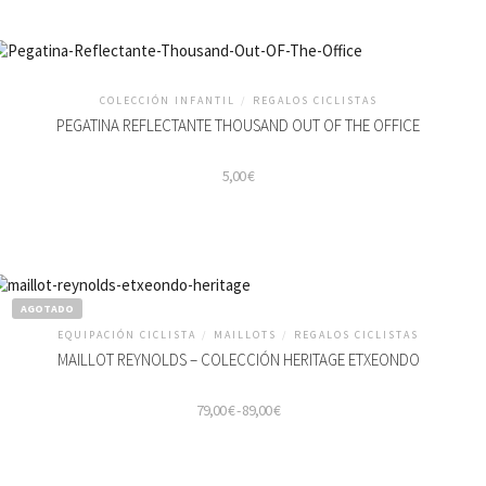
COLECCIÓN INFANTIL
/
REGALOS CICLISTAS
PEGATINA REFLECTANTE THOUSAND OUT OF THE OFFICE
5,00
€
AGOTADO
EQUIPACIÓN CICLISTA
/
MAILLOTS
/
REGALOS CICLISTAS
MAILLOT REYNOLDS – COLECCIÓN HERITAGE ETXEONDO
Rango
79,00
€
-
89,00
€
de
precios:
desde
ste