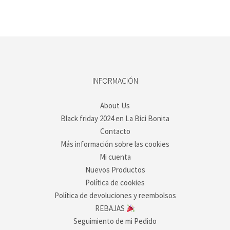
79,00 €
roducto
hasta
iene
89,00 €
últiples
ariantes.
as
pciones
e
ueden
legir
INFORMACIÓN
n
a
About Us
ágina
Black friday 2024 en La Bici Bonita
e
roducto
Contacto
Más información sobre las cookies
Mi cuenta
Nuevos Productos
Política de cookies
Política de devoluciones y reembolsos
REBAJAS
Seguimiento de mi Pedido