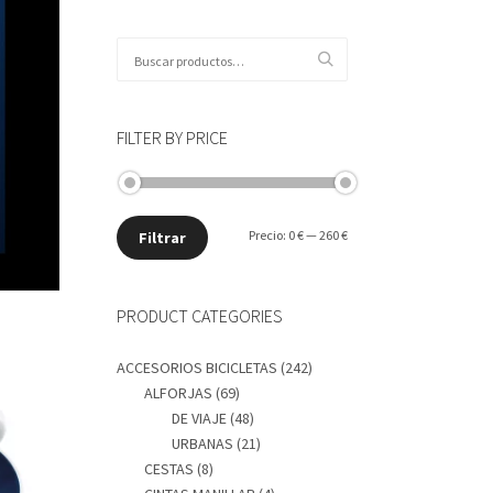
Buscar
por:
FILTER BY PRICE
Precio
Precio
Precio:
0 €
—
260 €
Filtrar
mínimo
máximo
PRODUCT CATEGORIES
ACCESORIOS BICICLETAS
(242)
ALFORJAS
(69)
DE VIAJE
(48)
URBANAS
(21)
CESTAS
(8)