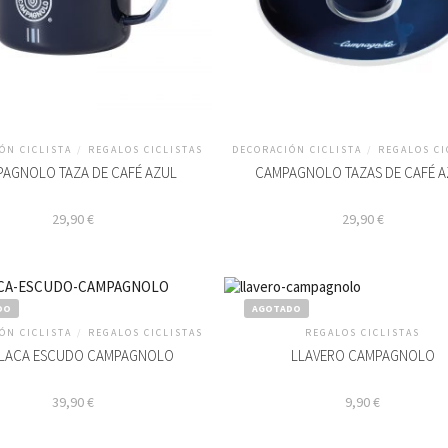
ÓN CICLISTA
/
REGALOS CICLISTAS
DECORACIÓN CICLISTA
/
REGALOS CI
AGNOLO TAZA DE CAFÉ AZUL
CAMPAGNOLO TAZAS DE CAFÉ 
29,90
€
29,90
€
DO
AGOTADO
ÓN CICLISTA
/
REGALOS CICLISTAS
REGALOS CICLISTAS
PLACA ESCUDO CAMPAGNOLO
LLAVERO CAMPAGNOLO
39,90
€
9,90
€