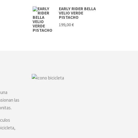
EARLY RIDER BELLA
VELIO VERDE
PISTACHO
199,00
€
 una
asionan las
onitas.
ículos
icicleta,