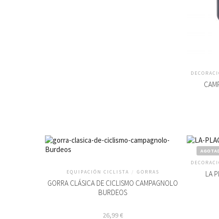
DECORACI
CAMP
AGOTA
DECORACI
EQUIPACIÓN CICLISTA
/
GORRAS
LA 
GORRA CLÁSICA DE CICLISMO CAMPAGNOLO
BURDEOS
26,99
€